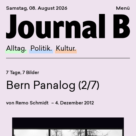
Samstag, 08. August 2026
Menü
Sagt, was Bern bewegt
Alltag.
Politik.
Alltag.
Politik.
Kultur.
Kultur.
Blog.
7 Tage, 7 Bilder
Dossier.
Bern Panalog (2/7)
Suche.
von
Remo Schmidt
–
4. Dezember 2012
INSTAGRAM
FACEBOOK
BLUESKY