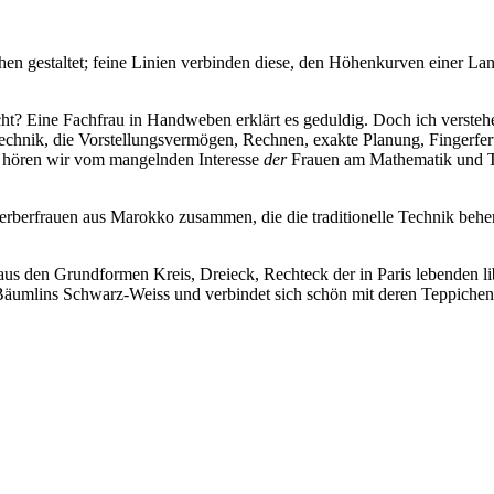
ächen gestaltet; feine Linien verbinden diese, den Höhenkurven einer
ht? Eine Fachfrau in Handweben erklärt es geduldig. Doch ich verstehe 
hnik, die Vorstellungsvermögen, Rechnen, exakte Planung, Fingerfert
m hören wir vom mangelnden Interesse
der
Frauen am Mathematik und Te
t Berberfrauen aus Marokko zusammen, die die traditionelle Technik be
 aus den Grundformen Kreis, Dreieck, Rechteck der in Paris lebenden l
mé Bäumlins Schwarz-Weiss und verbindet sich schön mit deren Teppiche