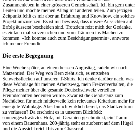
Zusammenleben in einer grösseren Gemeinschaft. Ich bin gern unter
Leuten und möchte meinen Alltag mit anderen teilen. Zum jetzigen
Zeitpunkt fehlt es mir aber an Erfahrung und Knowhow, ein solches
Projekt umzusetzen. Es ist mir bewusst, dass unsere Aussichten auf
Erfolg äusserst bescheiden sind. Trotzdem reizt mich der Gedanke,
es einfach mal zu versuchen und vom Träumen ins Machen zu
kommen. «Ich komme auch zum Besichtigungstermin», antworte
ich meiner Freundin.
Die erste Begegnung
Eine Woche später, an einem heissen Augusttag, radeln wir nach
Matzenried. Der Weg von Bern zieht sich, es entstehen
Schweissflecken auf unseren T-Shirts. Ich denke darüber nach, was
diese Wohnlage für meinen Arbeitsweg, mein Freizeitverhalten, die
Pflege meiner über die gesamte Deutschschweiz verteilten
Freundschaften bedeuten würde. Zwar ist die Gehdistanz zum
Nachtleben für mich mittlerweile kein relevantes Kriterium mehr für
eine gute Wohnlage. Aber bin ich wirklich bereit, das Stadtzentrum
zu verlassen? Da erscheint es in unserem Blickfeld:
sonnengeschwärztes Holz, mit Geranien geschmückt, ein Traum
von einem Bauernhaus. 200-jährig steht es zuoberst auf dem Hügel
und die Aussicht reicht bis zum Chasseral.