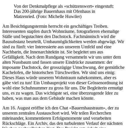
Von der Denkmalpflege als «schützenswert» eingestuft:
Das 200-jährige Bauernhaus mit Ofenhaus in
Matzenried. (Foto: Michelle Huwiler)
Am Besichtigungstermin herrscht ein geschäftiges Treiben.
Interessenten stapfen durch Wohnräume, fotografieren ehemalige
Ställe und begutachten den Dachstock. Fachmännisch wird die
Bausubstanz beurteilt, Umbaumöglichkeiten werden abgewägt. Wir
sind zu fünft: vier Interessierte aus unserem Umfeld und eine
Nachbarin, die Innenarchitektin ist. Sie begleitet uns aus
Gefälligkeit. Nach dem Rundgang versammeln wir uns unter dem
alten Nussbaum und fassen unsere Eindrücke zusammen: der
imposante Dachstock, der grosszügige Umschwung, der gemütliche
Kachelofen, die historischen Türschwellen. Wir sind uns einig:
Dieses Haus würde unserem Wohntraum nahekommen, aber es
gäbe viel zu tun! Ein Umbauprojekt von dieser Grössenordnung ist
wohl eine Schuhnummer zu gross für uns. Die Begleiterin ermutigt
uns, es zu wagen. Das wichtigste sei, eine überzeugende Idee zu
haben, was man aus dem Gebäude machen könnte.
Am 16. August eröffne ich den Chat «Bauernhaustraum», der zu
unserem zentralen Austauschort wird. Wir teilen Recherchen
miteinander, kommentieren Erfolgsmomente und verarbeiten
Rückschläge. Ein Archiv, das den turbulenten Verlauf der nächsten