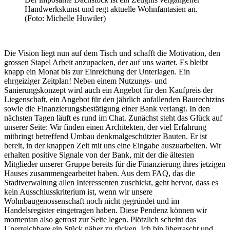
Handwerkskunst und regt aktuelle Wohnfantasien an.
(Foto: Michelle Huwiler)
Die Vision liegt nun auf dem Tisch und schafft die Motivation, den
grossen Stapel Arbeit anzupacken, der auf uns wartet. Es bleibt
knapp ein Monat bis zur Einreichung der Unterlagen. Ein
ehrgeiziger Zeitplan! Neben einem Nutzungs- und
Sanierungskonzept wird auch ein Angebot für den Kaufpreis der
Liegenschaft, ein Angebot für den jährlich anfallenden Baurechtzins
sowie die Finanzierungsbestätigung einer Bank verlangt. In den
nächsten Tagen läuft es rund im Chat. Zunächst steht das Glück auf
unserer Seite: Wir finden einen Architekten, der viel Erfahrung
mitbringt betreffend Umbau denkmalgeschützter Bauten. Er ist
bereit, in der knappen Zeit mit uns eine Eingabe auszuarbeiten. Wir
erhalten positive Signale von der Bank, mit der die ältesten
Mitglieder unserer Gruppe bereits für die Finanzierung ihres jetzigen
Hauses zusammengearbeitet haben. Aus dem FAQ, das die
Stadtverwaltung allen Interessenten zuschickt, geht hervor, dass es
kein Ausschlusskriterium ist, wenn wir unsere
Wohnbaugenossenschaft noch nicht gegründet und im
Handelsregister eingetragen haben. Diese Pendenz können wir
momentan also getrost zur Seite legen. Plötzlich scheint das
Unerreichbare ein Stück näher zu rücken. Ich bin überrascht und