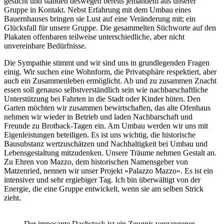
gesucht und standen deswegen bereits jemandem aus unserer
Gruppe in Kontakt. Nebst Erfahrung mit dem Umbau eines
Bauernhauses bringen sie Lust auf eine Veränderung mit; ein
Glücksfall für unsere Gruppe. Die gesammelten Stichworte auf den
Plakaten offenbaren teilweise unterschiedliche, aber nicht
unvereinbare Bedürfnisse.
Die Sympathie stimmt und wir sind uns in grundlegenden Fragen
einig. Wir suchen eine Wohnform, die Privatsphäre respektiert, aber
auch ein Zusammenleben ermöglicht. Ab und zu zusammen Znacht
essen soll genauso selbstverständlich sein wie nachbarschaftliche
Unterstützung bei Fahrten in die Stadt oder Kinder hüten. Den
Garten möchten wir zusammen bewirtschaften, das alte Ofenhaus
nehmen wir wieder in Betrieb und laden Nachbarschaft und
Freunde zu Brotback-Tagen ein. Am Umbau werden wir uns mit
Eigenleistungen beteiligen. Es ist uns wichtig, die historische
Bausubstanz wertzuschätzen und Nachhaltigkeit bei Umbau und
Lebensgestaltung mitzudenken. Unsere Träume nehmen Gestalt an.
Zu Ehren von Mazzo, dem historischen Namensgeber von
Matzenried, nennen wir unser Projekt «Palazzo Mazzo». Es ist ein
intensiver und sehr ergiebiger Tag. Ich bin überwältigt von der
Energie, die eine Gruppe entwickelt, wenn sie am selben Strick
zieht.
Der imposante Dachstock ist ein Zeugnis vergangener