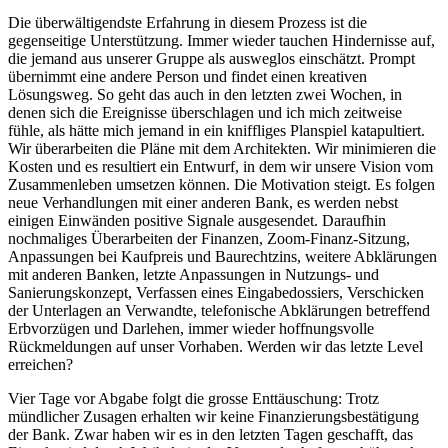
Die überwältigendste Erfahrung in diesem Prozess ist die
gegenseitige Unterstützung. Immer wieder tauchen Hindernisse auf,
die jemand aus unserer Gruppe als ausweglos einschätzt. Prompt
übernimmt eine andere Person und findet einen kreativen
Lösungsweg. So geht das auch in den letzten zwei Wochen, in
denen sich die Ereignisse überschlagen und ich mich zeitweise
fühle, als hätte mich jemand in ein kniffliges Planspiel katapultiert.
Wir überarbeiten die Pläne mit dem Architekten. Wir minimieren die
Kosten und es resultiert ein Entwurf, in dem wir unsere Vision vom
Zusammenleben umsetzen können. Die Motivation steigt. Es folgen
neue Verhandlungen mit einer anderen Bank, es werden nebst
einigen Einwänden positive Signale ausgesendet. Daraufhin
nochmaliges Überarbeiten der Finanzen, Zoom-Finanz-Sitzung,
Anpassungen bei Kaufpreis und Baurechtzins, weitere Abklärungen
mit anderen Banken, letzte Anpassungen in Nutzungs- und
Sanierungskonzept, Verfassen eines Eingabedossiers, Verschicken
der Unterlagen an Verwandte, telefonische Abklärungen betreffend
Erbvorzügen und Darlehen, immer wieder hoffnungsvolle
Rückmeldungen auf unser Vorhaben. Werden wir das letzte Level
erreichen?
Vier Tage vor Abgabe folgt die grosse Enttäuschung: Trotz
mündlicher Zusagen erhalten wir keine Finanzierungsbestätigung
der Bank. Zwar haben wir es in den letzten Tagen geschafft, das