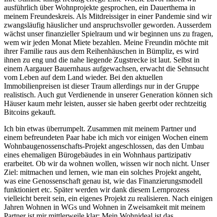
ausführlich über Wohnprojekte gesprochen, ein Dauerthema in
meinem Freundeskreis. Als Mitdreissiger in einer Pandemie sind wir
zwangsläufig häuslicher und anspruchsvoller geworden. Ausserdem
wächst unser finanzieller Spielraum und wir beginnen uns zu fragen,
wem wir jeden Monat Miete bezahlen. Meine Freundin möchte mit
ihrer Familie raus aus dem Reihenhäuschen in Bümpliz, es wird
ihnen zu eng und die nahe liegende Zugstrecke ist laut. Selbst in
einem Aargauer Bauernhaus aufgewachsen, erwacht die Sehnsucht
vom Leben auf dem Land wieder. Bei den aktuellen
Immobilienpreisen ist dieser Traum allerdings nur in der Gruppe
realistisch. Auch gut Verdienende in unserer Generation können sich
Häuser kaum mehr leisten, ausser sie haben geerbt oder rechtzeitig
Bitcoins gekauft.
Ich bin etwas überrumpelt. Zusammen mit meinem Partner und
einem befreundeten Paar habe ich mich vor einigen Wochen einem
Wohnbaugenossenschafts-Projekt angeschlossen, das den Umbau
eines ehemaligen Bürogebäudes in ein Wohnhaus partizipativ
erarbeitet. Ob wir da wohnen wollen, wissen wir noch nicht. Unser
Ziel: mitmachen und lernen, wie man ein solches Projekt angeht,
was eine Genossenschaft genau ist, wie das Finanzierungsmodell
funktioniert etc. Später werden wir dank diesem Lernprozess
vielleicht bereit sein, ein eigenes Projekt zu realisieren. Nach einigen
Jahren Wohnen in WGs und Wohnen in Zweisamkeit mit meinem
Partner ist mir mittlerweile klar: Mein Wohnideal ist das