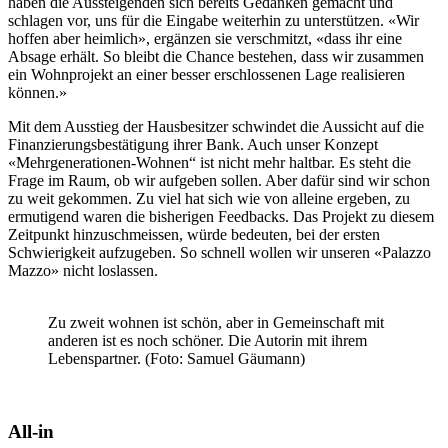
haben die Aussteigenden sich bereits Gedanken gemacht und
schlagen vor, uns für die Eingabe weiterhin zu unterstützen. «Wir
hoffen aber heimlich», ergänzen sie verschmitzt, «dass ihr eine
Absage erhält. So bleibt die Chance bestehen, dass wir zusammen
ein Wohnprojekt an einer besser erschlossenen Lage realisieren
können.»
Mit dem Ausstieg der Hausbesitzer schwindet die Aussicht auf die
Finanzierungsbestätigung ihrer Bank. Auch unser Konzept
«Mehrgenerationen-Wohnen“ ist nicht mehr haltbar. Es steht die
Frage im Raum, ob wir aufgeben sollen. Aber dafür sind wir schon
zu weit gekommen. Zu viel hat sich wie von alleine ergeben, zu
ermutigend waren die bisherigen Feedbacks. Das Projekt zu diesem
Zeitpunkt hinzuschmeissen, würde bedeuten, bei der ersten
Schwierigkeit aufzugeben. So schnell wollen wir unseren «Palazzo
Mazzo» nicht loslassen.
Zu zweit wohnen ist schön, aber in Gemeinschaft mit
anderen ist es noch schöner. Die Autorin mit ihrem
Lebenspartner. (Foto: Samuel Gäumann)
All-in