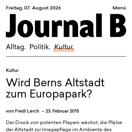
Freitag, 07. August 2026
Menü
Sagt, was Bern bewegt
Alltag.
Politik.
Alltag.
Politik.
Kultur.
Kultur.
Blog.
Kultur
Dossier.
Wird Berns Altstadt
Suche.
zum Europapark?
INSTAGRAM
von
Fredi Lerch
–
23. Februar 2015
FACEBOOK
Der Druck von potenten Playern wächst, die Plätze
BLUESKY
der Altstadt zur Imagepflege im Ambiente des