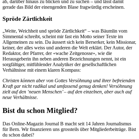
ab, darüber hinaus zu blicken und zu suchen – und lässt damit
gerade das Bild der einengenden Blase fragwürdig erscheinen.
Spröde Zärtlichkeit
„Weite, Weichheit und spröde Zärtlichkeit“ – was Bäumlin vom
Simmental schreibt, scheint mir fast ein Motto seiner Texte im
Allgemeinen zu sein. Da äussert sich kein Berserker, kein Missionar,
keiner, der alles weiss und anderen die Welt erklärt. Der Autor, der
Redaktor, der Pfarrer, der «wache Zeitgenosse», wie die
Herausgeberin ihn neben anderen Bezeichnungen nennt, ist ein
sorgfältiger, mitfühlender Analytiker der gesellschaftlichen
Verhältnisse mit einem klaren Kompass:
Christen können aber von Gottes Versöhnung und ihrer befreienden
Kraft gar nicht radikal und umfassend genug denken! Versöhnung
zielt auf den ‘neuen Menschen’ – auf den einzelnen, aber auch auf
neue Verhältnisse.
Bist du schon Mitglied?
Das Online-Magazin Journal B macht seit 14 Jahren Journalismus
für Bern. Wir finanzieren uns grossteils über Mitgliederbeiträge. Bist
du schon dabei?