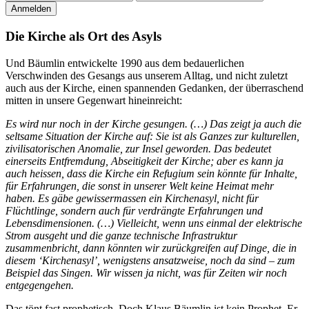
Die Kirche als Ort des Asyls
Und Bäumlin entwickelte 1990 aus dem bedauerlichen
Verschwinden des Gesangs aus unserem Alltag, und nicht zuletzt
auch aus der Kirche, einen spannenden Gedanken, der überraschend
mitten in unsere Gegenwart hineinreicht:
Es wird nur noch in der Kirche gesungen. (…) Das zeigt ja auch die
seltsame Situation der Kirche auf: Sie ist als Ganzes zur kulturellen,
zivilisatorischen Anomalie, zur Insel geworden. Das bedeutet
einerseits Entfremdung, Abseitigkeit der Kirche; aber es kann ja
auch heissen, dass die Kirche ein Refugium sein könnte für Inhalte,
für Erfahrungen, die sonst in unserer Welt keine Heimat mehr
haben. Es gäbe gewissermassen ein Kirchenasyl, nicht für
Flüchtlinge, sondern auch für verdrängte Erfahrungen und
Lebensdimensionen. (…) Vielleicht, wenn uns einmal der elektrische
Strom ausgeht und die ganze technische Infrastruktur
zusammenbricht, dann könnten wir zurückgreifen auf Dinge, die in
diesem ‘Kirchenasyl’, wenigstens ansatzweise, noch da sind – zum
Beispiel das Singen. Wir wissen ja nicht, was für Zeiten wir noch
entgegengehen.
Das tönt fast prophetisch. Doch Klaus Bäumlin ist kein Prophet. Er