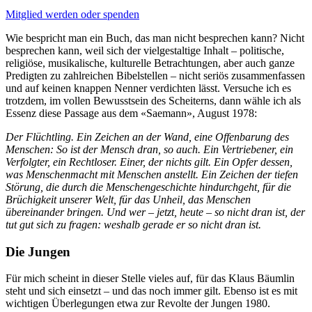
Mitglied werden oder spenden
Wie bespricht man ein Buch, das man nicht besprechen kann? Nicht
besprechen kann, weil sich der vielgestaltige Inhalt – politische,
religiöse, musikalische, kulturelle Betrachtungen, aber auch ganze
Predigten zu zahlreichen Bibelstellen – nicht seriös zusammenfassen
und auf keinen knappen Nenner verdichten lässt. Versuche ich es
trotzdem, im vollen Bewusstsein des Scheiterns, dann wähle ich als
Essenz diese Passage aus dem «Saemann», August 1978:
Der Flüchtling. Ein Zeichen an der Wand, eine Offenbarung des
Menschen: So ist der Mensch dran, so auch. Ein Vertriebener, ein
Verfolgter, ein Rechtloser. Einer, der nichts gilt. Ein Opfer dessen,
was Menschenmacht mit Menschen anstellt. Ein Zeichen der tiefen
Störung, die durch die Menschengeschichte hindurchgeht, für die
Brüchigkeit unserer Welt, für das Unheil, das Menschen
übereinander bringen. Und wer – jetzt, heute – so nicht dran ist, der
tut gut sich zu fragen: weshalb gerade er so nicht dran ist.
Die Jungen
Für mich scheint in dieser Stelle vieles auf, für das Klaus Bäumlin
steht und sich einsetzt – und das noch immer gilt. Ebenso ist es mit
wichtigen Überlegungen etwa zur Revolte der Jungen 1980.