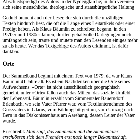
Abschiedspredigt des Autors in der Nydeggkirche; in ihm vereinen
sich seine menschliche, theologische und staatsbürgerliche Haltung.
Geduld braucht auch der Leser, der sich durch die unzähligen
Texten hindurch liest, die oft die Länge eines Leitartikels oder einer
Predigt haben. Als Klaus Bäumlin zu schreiben begann, in den
1970er und 1980er Jahren, durften gehaltvolle Darlegungen noch
umfangreich sein, traute und mutete man den Lesenden einiges mehr
zu als heute. Wer das Textgebirge des Autors erklimmt, ist dafür
dankbar.
Orte
Der Sammelband beginnt mit einem Text von 1979, da war Klaus
Bäumlin 41 Jahre alt. Es ist ein Nachdenken über die Orte seines
Aufwachsens. «Orte» ist nicht ausschliesslich geographisch
gemeint, unter «Orte» fallen auch das Milieu, das soziale Umfeld,
der Lebensstil. Bäumlin erzählt vom Simmentaler Bauerndorf
Erlenbach, wo sein Vater Pfarrer war, vom Textilunternehmen des
Grossvaters in Glarus, vom Bildungsbürgertum, vom Umzug nach
Bern in das Diakonissenhaus am Aarehang, dessen Leiter der Vater
wurde.
Er schreibt:
Man sagt, das Simmental und die Simmentaler
erschlössen sich dem Fremden erst nach langer Bekanntschaft.