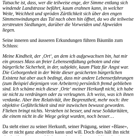
Tatsache ist, dass, wer die teilweise enge, der Simme entlang sich
windende Landstrasse befährt, kaum erahnen kann, in welcher
Weite, Weichheit und spröden Zärtlichkeit sich über den engen
Simmenwindungen das Tal nach oben hin öffnet, da wo die teilweise
zerstreuten Siedlungen, darüber die Vorweiden und Alpweiden
liegen.
Seine inneren und äusseren Erkundungen führen Bäumlin zum
Schluss:
Meine Kindheit, der ‚Ort‘, an dem ich aufgewachsen bin, hat mir
ein grosses Mass an freier Lebensentfaltung geboten und eine
bürgerliche Sicherheit, in der, subjektiv, kaum Platz für Angst war.
Die Geborgenheit in der Weite dieser gesicherten bürgerlichen
Existenz hat aber auch bedingt, dass mir andere Lebenserfahrungen
(zum Beispiel diejenigen von Arbeitern) persönlich fremd geblieben
sind. Ich schäme mich dieser ‚Orte‘ meiner Herkunft nicht, ich habe
sie nicht zu verdrängen oder zu verleugnen. Ich weiss, was ich ihnen
verdanke. Aber ihre Relativität, ihre Begrenztheit, mehr noch: ihre
objektive Gefährlichkeit sind mir inzwischen bewusst geworden.
Fliehen bringt nichts. Verstehen ist besser, und neue Solidaritäten,
die einem nicht in die Wiege gelegt wurden, noch besser…
Da steht einer zu seiner Herkunft, seiner Prägung, seiner «Blase»,
die er nicht ganz abstreifen kann und will. Doch dies hält ihn nicht