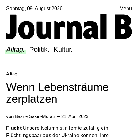
Sonntag, 09. August 2026
Menü
Sagt, was Bern bewegt
Alltag.
Politik.
Alltag.
Politik.
Kultur.
Kultur.
Blog.
Alltag
Dossier.
Wenn Lebensträume
Suche.
zerplatzen
von
Basrie Sakiri-Murati
–
21. April 2023
INSTAGRAM
FACEBOOK
Flucht
Unsere Kolumnistin lernte zufällig ein
BLUESKY
Flüchtlingspaar aus der Ukraine kennen. Ihre