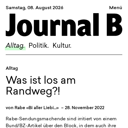
Samstag, 08. August 2026
Menü
Sagt, was Bern bewegt
Alltag.
Politik.
Alltag.
Politik.
Kultur.
Kultur.
Blog.
Alltag
Dossier.
Was ist los am
Suche.
Randweg?!
INSTAGRAM
von
Rabe «Bi aller Liebi...»
–
28. November 2022
FACEBOOK
Rabe-Sendungsmachende sind irritiert von einem
BLUESKY
Bund/BZ-Artikel über den Block, in dem auch ihre