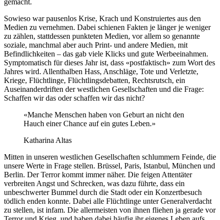
gemacht.
Sowieso war pausenlos Krise, Krach und Konstruiertes aus den
Medien zu vernehmen. Dabei schienen Fakten je länger je weniger
zu zählen, stattdessen punkteten Medien, vor allem so genannte
soziale, manchmal aber auch Print- und andere Medien, mit
Befindlichkeiten – das gab viele Klicks und gute Werbeeinahmen.
Symptomatisch für dieses Jahr ist, dass «postfaktisch» zum Wort des
Jahres wird. Allenthalben Hass, Anschläge, Tote und Verletzte,
Kriege, Flüchtlinge, Flüchtlingsdebatten, Rechtsrutsch, ein
Auseinanderdriften der westlichen Gesellschaften und die Frage:
Schaffen wir das oder schaffen wir das nicht?
«Manche Menschen haben von Geburt an nicht den
Hauch einer Chance auf ein gutes Leben.»
Katharina Altas
Mitten in unseren westlichen Gesellschaften schlummern Feinde, die
unsere Werte in Frage stellen. Brüssel, Paris, Istanbul, München und
Berlin. Der Terror kommt immer näher. Die feigen Attentäter
verbreiten Angst und Schrecken, was dazu führte, dass ein
unbeschwerter Bummel durch die Stadt oder ein Konzertbesuch
tödlich enden konnte. Dabei alle Flüchtlinge unter Generalverdacht
zu stellen, ist infam. Die allermeisten von ihnen fliehen ja gerade vor
Terror und Krieg, und haben dabei häufig ihr eigenes Leben aufs