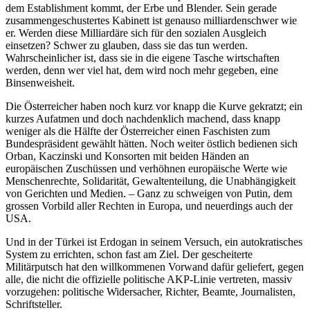
dem Establishment kommt, der Erbe und Blender. Sein gerade
zusammengeschustertes Kabinett ist genauso milliardenschwer wie
er. Werden diese Milliardäre sich für den sozialen Ausgleich
einsetzen? Schwer zu glauben, dass sie das tun werden.
Wahrscheinlicher ist, dass sie in die eigene Tasche wirtschaften
werden, denn wer viel hat, dem wird noch mehr gegeben, eine
Binsenweisheit.
Die Österreicher haben noch kurz vor knapp die Kurve gekratzt; ein
kurzes Aufatmen und doch nachdenklich machend, dass knapp
weniger als die Hälfte der Österreicher einen Faschisten zum
Bundespräsident gewählt hätten. Noch weiter östlich bedienen sich
Orban, Kaczinski und Konsorten mit beiden Händen an
europäischen Zuschüssen und verhöhnen europäische Werte wie
Menschenrechte, Solidarität, Gewaltenteilung, die Unabhängigkeit
von Gerichten und Medien. – Ganz zu schweigen von Putin, dem
grossen Vorbild aller Rechten in Europa, und neuerdings auch der
USA.
Und in der Türkei ist Erdogan in seinem Versuch, ein autokratisches
System zu errichten, schon fast am Ziel. Der gescheiterte
Militärputsch hat den willkommenen Vorwand dafür geliefert, gegen
alle, die nicht die offizielle politische AKP-Linie vertreten, massiv
vorzugehen: politische Widersacher, Richter, Beamte, Journalisten,
Schriftsteller.