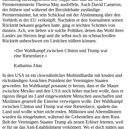
Premierministerin Theresa May auslöffeln. Auch David Cameron,
der frühere und während der Brexitdebatte zuständige
Premierminister, hat sein Schicksal mit der Abstimmung über den
Verbleib in der EU verknüpft. Nachdem er den Journalisten seinen
Rücktritt bekannt gegeben hatte, ging er leichten Schrittes von
dannen. Ach, wie lieben wir solche Politiker, denen das Wohl ihres
Landes am Herzen liegt und die selbst noch im schmachvollen
Rücktritt unbeschwert ein Liedchen trällern können.
«Der Wahlkampf zwischen Clinton und Trump war
eine Riesenfarce.»
Katharina Altas
In den USA ist ein clownähnlicher Multimilliardär mit kruden und
rückständigen Ansichten Präsident der Vereinigten Staaten
geworden. Im Wahlkampf posaunte er herum, dass er die Mauer
zwischen Mexiko und den USA noch höher machen wolle, dass er
rigoros illegal ins Land eingewanderte Menschen ausschaffen und
Muslimen generell die Einreise verweigern wolle. Der Wahlkampf
zwischen Clinton und Trump war eine Riesenfarce, spaltete das
Land und wollte schier nicht enden. Millionen und Abermillionen
wurden da reingebuttert, während die Gebeutelten aus dem Rust-
Belt der Vereinigten Staaten Trump als neuen Erlöser feierten, weil
er für sie das Anti-Establishment verkörpert. Wo er doch mitten aus