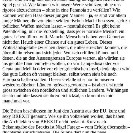
Spiel gesetzt. Wie können wir unsere Werte schützen, ohne uns
rigoros abzuschotten – ohne in eine Paranoia zu verfallen? Wie
können wir den Hass dieser jungen Männer – ja, es sind vor allem
junge Männer, die von einer sektiererischen Macht besessen, sich zu
tödlichen Waffen machen lassen – neutralisieren? Es gibt keine
Patentlösung, nur die Vorstellung, dass jeder normale Mensch ein
gutes Leben führen will. Manche Menschen haben von Geburt an
nicht den Hauch einer Chance auf ein gutes Leben. Dieses
Wohlstandsgefälle zwischen denen, die alles erreichen können, die
überall hin reisen und sich jeden Wunsch erfüllen können und
denen, die an den Aussengrenzen Europas warten, als würden sie
ins gelobte Land eintreten wollen, ob vor Lampedusa oder vor
Ceuta und Melilla oder vor einer griechischen Insel, denjenigen wird
das gute Leben oft versagt bleiben, selbst wenn sie’s bis nach
Europa schaffen sollten. Dieses Gefälle ist schon in unseren
westeuropäischen Ländern grösser geworden – ist aber erst recht
gross zwischen den nördlichen und südlichen Ländern. Wir hängen
sie ab und überlassen sie ihrem Schicksal, so kommt es mir
manchmal vor.
Die Briten beschliessen im Juni den Austritt aus der EU, kurz und
sexy BREXIT genannt. Wie sie ihn vollziehen wollen, das haben
die Architekten von BREXIT nicht bedacht. Kurz nach
Bekanntgabe des Brexits ist Nigel Farage – vom Erfolg überrascht –
fluchtartig zurückgetreten. Die Suppe darf nun die neue