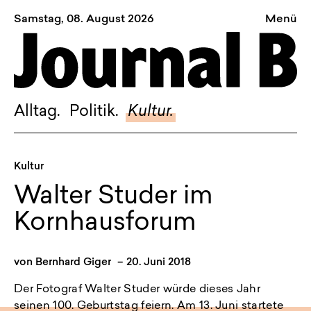
Samstag, 08. August 2026
Menü
Sagt, was Bern bewegt
Alltag.
Politik.
Alltag.
Politik.
Kultur.
Kultur.
Blog.
Kultur
Dossier.
Walter Studer im
Suche.
Kornhausforum
INSTAGRAM
von
Bernhard Giger
–
20. Juni 2018
FACEBOOK
Der Fotograf Walter Studer würde dieses Jahr
BLUESKY
seinen 100. Geburtstag feiern. Am 13. Juni startete