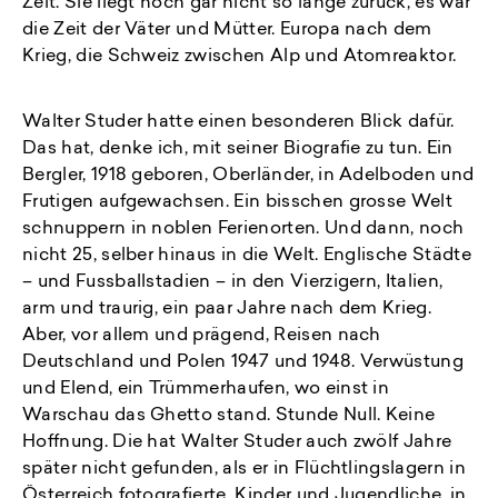
Zeit. Sie liegt noch gar nicht so lange zurück, es war
die Zeit der Väter und Mütter. Europa nach dem
Krieg, die Schweiz zwischen Alp und Atomreaktor.
Walter Studer hatte einen besonderen Blick dafür.
Das hat, denke ich, mit seiner Biografie zu tun. Ein
Bergler, 1918 geboren, Oberländer, in Adelboden und
Frutigen aufgewachsen. Ein bisschen grosse Welt
schnuppern in noblen Ferienorten. Und dann, noch
nicht 25, selber hinaus in die Welt. Englische Städte
– und Fussballstadien – in den Vierzigern, Italien,
arm und traurig, ein paar Jahre nach dem Krieg.
Aber, vor allem und prägend, Reisen nach
Deutschland und Polen 1947 und 1948. Verwüstung
und Elend, ein Trümmerhaufen, wo einst in
Warschau das Ghetto stand. Stunde Null. Keine
Hoffnung. Die hat Walter Studer auch zwölf Jahre
später nicht gefunden, als er in Flüchtlingslagern in
Österreich fotografierte, Kinder und Jugendliche, in