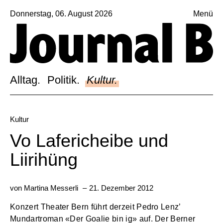
Donnerstag, 06. August 2026
Menü
Sagt, was Bern bewegt
Alltag.
Politik.
Alltag.
Politik.
Kultur.
Kultur.
Blog.
Kultur
Dossier.
Vo Lafericheibe und
Suche.
Liirihüng
von
Martina Messerli
–
21. Dezember 2012
INSTAGRAM
FACEBOOK
Konzert Theater Bern führt derzeit Pedro Lenz’
BLUESKY
Mundartroman «Der Goalie bin ig» auf. Der Berner