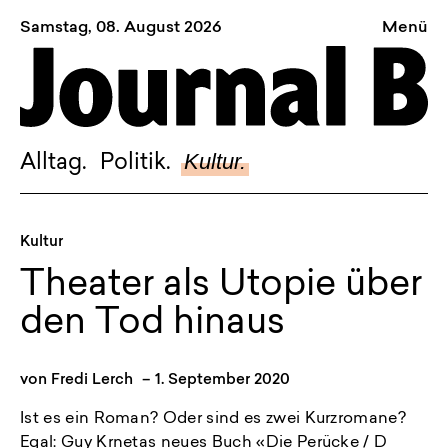
Samstag, 08. August 2026
Menü
Sagt, was Bern bewegt
Alltag.
Politik.
Kultur.
Alltag.
Politik.
Kultur.
Blog.
Kultur
Dossier.
Theater als Utopie über
Suche.
den Tod hinaus
INSTAGRAM
von
Fredi Lerch
–
1. September 2020
FACEBOOK
Ist es ein Roman? Oder sind es zwei Kurzromane?
BLUESKY
Egal: Guy Krnetas neues Buch «Die Perücke / D