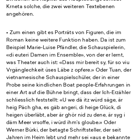
Krneta solche, die zwei weiteren Textebenen
angehören.
• Zum einen gibt es Porträts von Figuren, die im
Roman keine weitere Funktion haben. Da ist zum
Beispiel Marie-Luise Pfändler, die Schauspielerin,
«di euteri Damen im Ensemble», von der er lernt,
was Theater auch ist: «Dass mir bereit sy, für so viu
Vrgänglechkeit üses Läbe z opfere.» Oder Tuan, der
vietnamesische Schauspielschüler, der in einer
Probe seine kindlichen Boat people-Erfahrungen in
einer Art auf die Bühne bringt, dass der Ich-Erzähler
schliesslich feststellt: «U we dä itz würd säge, är
heig Päch gha, es gäb angeri, di heige Glück, di
heigen überläbt, aber är ghör nid zu dene, är syg i
däm Meer vrsoffe, i würd ihm’s gloube.» Oder
Werner Bürki, der betagte Schriftsteller, der seit
Jahren im Heim lebt und mehr sei «aus e bekannte