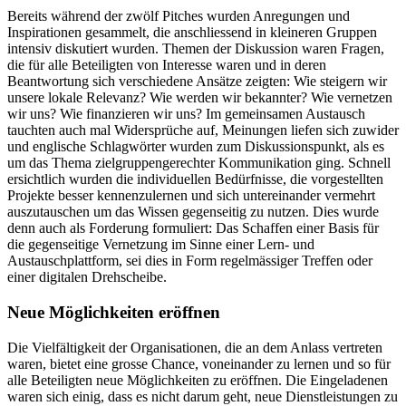
Bereits während der zwölf Pitches wurden Anregungen und
Inspirationen gesammelt, die anschliessend in kleineren Gruppen
intensiv diskutiert wurden. Themen der Diskussion waren Fragen,
die für alle Beteiligten von Interesse waren und in deren
Beantwortung sich verschiedene Ansätze zeigten: Wie steigern wir
unsere lokale Relevanz? Wie werden wir bekannter? Wie vernetzen
wir uns? Wie finanzieren wir uns? Im gemeinsamen Austausch
tauchten auch mal Widersprüche auf, Meinungen liefen sich zuwider
und englische Schlagwörter wurden zum Diskussionspunkt, als es
um das Thema zielgruppengerechter Kommunikation ging. Schnell
ersichtlich wurden die individuellen Bedürfnisse, die vorgestellten
Projekte besser kennenzulernen und sich untereinander vermehrt
auszutauschen um das Wissen gegenseitig zu nutzen. Dies wurde
denn auch als Forderung formuliert: Das Schaffen einer Basis für
die gegenseitige Vernetzung im Sinne einer Lern- und
Austauschplattform, sei dies in Form regelmässiger Treffen oder
einer digitalen Drehscheibe.
Neue Möglichkeiten eröffnen
Die Vielfältigkeit der Organisationen, die an dem Anlass vertreten
waren, bietet eine grosse Chance, voneinander zu lernen und so für
alle Beteiligten neue Möglichkeiten zu eröffnen. Die Eingeladenen
waren sich einig, dass es nicht darum geht, neue Dienstleistungen zu