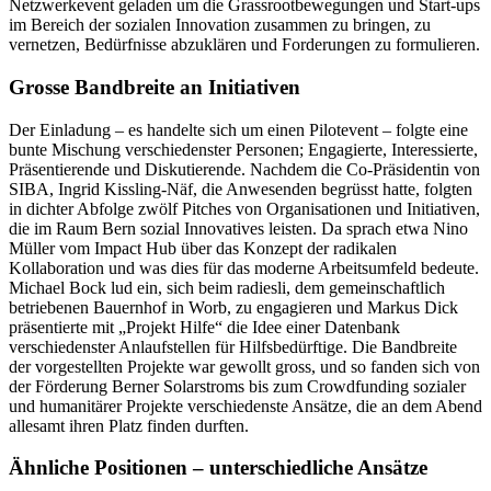
Netzwerkevent geladen um die Grassrootbewegungen und Start-ups
im Bereich der sozialen Innovation zusammen zu bringen, zu
vernetzen, Bedürfnisse abzuklären und Forderungen zu formulieren.
Grosse Bandbreite an Initiativen
Der Einladung – es handelte sich um einen Pilotevent – folgte eine
bunte Mischung verschiedenster Personen; Engagierte, Interessierte,
Präsentierende und Diskutierende. Nachdem die Co-Präsidentin von
SIBA, Ingrid Kissling-Näf, die Anwesenden begrüsst hatte, folgten
in dichter Abfolge zwölf Pitches von Organisationen und Initiativen,
die im Raum Bern sozial Innovatives leisten. Da sprach etwa Nino
Müller vom Impact Hub über das Konzept der radikalen
Kollaboration und was dies für das moderne Arbeitsumfeld bedeute.
Michael Bock lud ein, sich beim radiesli, dem gemeinschaftlich
betriebenen Bauernhof in Worb, zu engagieren und Markus Dick
präsentierte mit „Projekt Hilfe“ die Idee einer Datenbank
verschiedenster Anlaufstellen für Hilfsbedürftige. Die Bandbreite
der vorgestellten Projekte war gewollt gross, und so fanden sich von
der Förderung Berner Solarstroms bis zum Crowdfunding sozialer
und humanitärer Projekte verschiedenste Ansätze, die an dem Abend
allesamt ihren Platz finden durften.
Ähnliche Positionen – unterschiedliche Ansätze