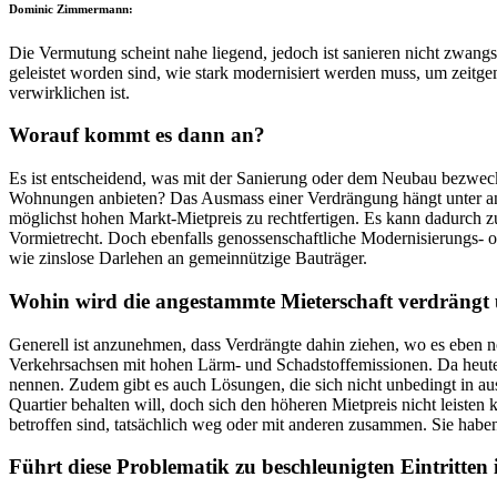
Dominic Zimmermann:
Die Vermutung scheint nahe liegend, jedoch ist sanieren nicht zwangs
geleistet worden sind, wie stark modernisiert werden muss, um zeitg
verwirklichen ist.
Worauf kommt es dann an?
Es ist entscheidend, was mit der Sanierung oder dem Neubau bezwec
Wohnungen anbieten? Das Ausmass einer Verdrängung hängt unter a
möglichst hohen Markt-Mietpreis zu rechtfertigen. Es kann dadurch z
Vormietrecht. Doch ebenfalls genossenschaftliche Modernisierungs- 
wie zinslose Darlehen an gemeinnützige Bauträger.
Wohin wird die angestammte Mieterschaft verdrängt u
Generell ist anzunehmen, dass Verdrängte dahin ziehen, wo es eben noc
Verkehrsachsen mit hohen Lärm- und Schadstoffemissionen. Da heute 
nennen. Zudem gibt es auch Lösungen, die sich nicht unbedingt in 
Quartier behalten will, doch sich den höheren Mietpreis nicht leisten
betroffen sind, tatsächlich weg oder mit anderen zusammen. Sie hab
Führt diese Problematik zu beschleunigten Eintritten 