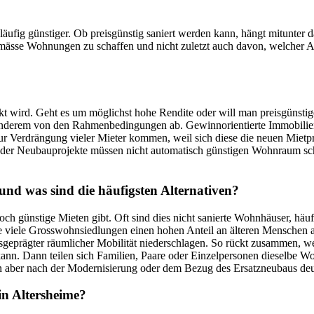
läufig günstiger. Ob preisgünstig saniert werden kann, hängt mitunter 
emässe Wohnungen zu schaffen und nicht zuletzt auch davon, welcher A
kt wird. Geht es um möglichst hohe Rendite oder will man preisgünst
nderem von den Rahmenbedingungen ab. Gewinnorientierte Immobilien
ur Verdrängung vieler Mieter kommen, weil sich diese die neuen Mietpr
oder Neubauprojekte müssen nicht automatisch günstigen Wohnraum scha
nd was sind die häufigsten Alternativen?
h günstige Mieten gibt. Oft sind dies nicht sanierte Wohnhäuser, häufi
viele Grosswohnsiedlungen einen hohen Anteil an älteren Menschen auf
ausgeprägter räumlicher Mobilität niederschlagen. So rückt zusammen
 kann. Dann teilen sich Familien, Paare oder Einzelpersonen dieselbe W
en aber nach der Modernisierung oder dem Bezug des Ersatzneubaus de
in Altersheime?