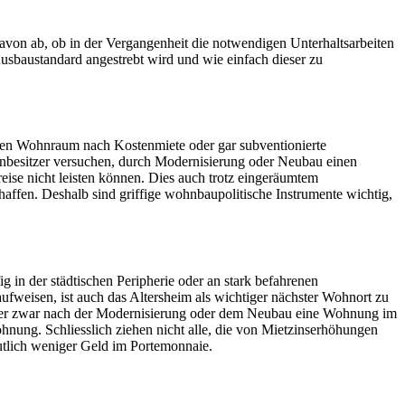
davon ab, ob in der Vergangenheit die notwendigen Unterhaltsarbeiten
usbaustandard angestrebt wird und wie einfach dieser zu
igen Wohnraum nach Kostenmiete oder gar subventionierte
besitzer versuchen, durch Modernisierung oder Neubau einen
eise nicht leisten können. Dies auch trotz eingeräumtem
ffen. Deshalb sind griffige wohnbaupolitische Instrumente wichtig,
g in der städtischen Peripherie oder an stark befahrenen
weisen, ist auch das Altersheim als wichtiger nächster Wohnort zu
, wer zwar nach der Modernisierung oder dem Neubau eine Wohnung im
ohnung. Schliesslich ziehen nicht alle, die von Mietzinserhöhungen
utlich weniger Geld im Portemonnaie.