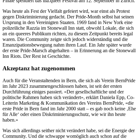
Finale spendiert das lila.queer Festival am 12. September in Zürich.
Was heute als Fest der Vielfalt gefeiert wird, war einst als Protest
gegen Diskriminierung gedacht. Der Pride-Month selbst hat seinen
Ursprung in den Vereinigten Staaten. 1969 fand in New York eine
polizeiliche Razzia im Stonewall Inn statt, obwohl Lokale, die sich
an ein queeres Publikum richten, zu diesem Zeitpunkt bereits legal
waren. Die Community zeigte sich jedoch widerständig und die
Emanzipationsbewegung nahm ihren Lauf. Ein Jahr später wurde
der erste Pride-Marsch abgehalten – in Erinnerung an die Stonewall
Inn Riots. Der Rest ist Geschichte.
Akzeptanz hat zugenommen
Auch für die Veranstaltenden in Bern, die sich als Verein BernPride
im Jahr 2023 zusammengeschlossen haben, ist seit der ersten
Durchführung einiges passiert. «Der gesellschaftliche und der
politische Rahmen haben sich verändert», erklärt Daniela Epp, Co-
Leiterin Marketing & Kommunikation des Vereins BernPride, «die
erste Pride in Bern fand im Jahr 2000 statt – es gab noch keine ‚Ehe
für Alle‘ oder einen Diskriminierungsschutz, wie wir ihn heute
haben.»
Was sich allerdings seither nicht verändert habe, sei die Energie der
Community. Und die schwappe womöglich auch schon auf die