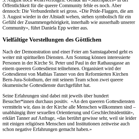
Öffentlichkeit für die queere Community fehle es noch. Aber
dennoch: Die Verbundenheit sei gross. «Die Pride-Flaggen, die am
3. August wieder in der Altstadt wehen, stehen symbolisch für ein
Gefühl der Zusammengehörigkeit, innerhalb wie ausserhalb unserer
Community», führt Daniela Epp weiter aus.
Vielfältige Vorstellungen des Göttlichen
Nach der Demonstration und einer Feier am Samstagabend geht es
weiter mit spirituellen Diensten. Am Sonntag können interessierte
Personen in der Kirche St. Peter und Paul in der Rathausgasse an
einem queeren Gottesdienst teilnehmen. Organisiert wird der
Gottesdienst von Mathias Tanner von den Reformierten Kirchen
Bern-Jura-Solothurn, der mit seinem Team schon zwei queere
ökumenische Gottesdienste durchgeführt hat.
Seine Erfahrungen sind dabei mit jeweils über hundert
Besucher*innen durchaus positiv. «An den queeren Gottesdiensten
vermitteln wir, dass in der Kirche alle Menschen willkommen sind –
unabhängig ihrer sexuellen Orientierung und Geschlechtsidentität»,
erklärt Tanner auf Anfrage, «das berührt gewisse sehr, weil sie leider
mit einigen religiösen Menschen und Institutionen zeitweise auch
schon negative Erfahrungen gemacht haben.»