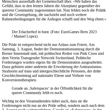
Menschen ausserhalb der Gemeinschaft über. «Wir haben das
Gefühl, dass in den letzten Jahren die Akzeptanz gegenüber der
queeren Community zugenommen hat. Nun fehlen noch die Politik
und die Gesetzgebung, die nachzieht und noch weitere
Rahmenbedingungen für die Anliegen schafft und den Weg ebnet.»
Der Erlacherhof in bunt. (Foto: EuroGames Bern 2023
/ Manuel Lopez)
Die Pride ist entsprechend nicht nur Anlass zum Feiern. Am
Samstag, 3. August, findet der Demonstrationsumzug durch die
Berner Innenstadt statt, mit politischen Reden von Pink Cross und
dem Verein Transgender Network Switzerland. Politische
Forderungen wurden eigens für die Demonstration ausgearbeitet.
Dazu gehören unter anderem die Erweiterung der Antirassismus-
Strafnorm auf trans und intergeschlechtliche Personen, der dritte
Geschlechtseintrag auf nationaler Ebene und Verbote von
Konversionstherapien.
Gerade an ‚Saferspaces‘ in der Öffentlichkeit für die
queere Community fehlt es noch.
Wichtig ist den Veranstaltenden dabei auch, dass sie die
Forderungen nicht nur an der Pride selbst, sondern auch nach dem
3. August noch weiterverfolgen. Gerade an «Saferspaces» in der