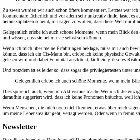
Zu zweit wurden wir auch schon öfters kommentiert. Letztes war ich 
Kommentare lächerlich und vor allem sehr unkreativ finde, lastet es a
herauszuplatzen scheint, mir sagen zu wollen, dass diese Welt nur ihn
Gelegentlich erlebe ich auch schöne Momente, wenn mein Blick den ein
und wissen, dass sie bei mir sie selbst sein können.
Wenn ich mich über meine Erfahrungen beklage, muss mir auch bewusst 
könnte, dass ich ein Cis-Mann bin, erlebe ich keine physische Gewalt
gelesen wird und dabei Feminität ausdrückt, läuft ein grösseres Risik
Und trotzdem ist es leider so, dass sogar die privilegiertesten unter 
Gelegentlich erlebe ich auch schöne Momente, wenn mein Blick d
Dies spüre ich auch, wenn ich Aktivismus mache.Wenn ich die einzi
daraufhin suggeriert wird, dass ich keine Pronomen bräuchte, weil ic
Wenn Menschen, die mich noch nicht kennen, etwas über mich sagen u
um meine Lebensrealität geht, vertagt werden. Oder wenn in feministi
Newsletter
Du willst wissen, was Bern bewegt? Dann abonniere unseren Newslette