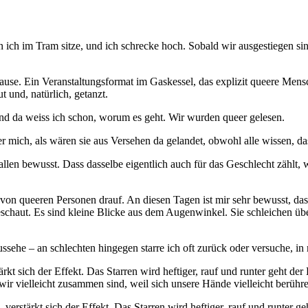
 ich im Tram sitze, und ich schrecke hoch. Sobald wir ausgestiegen si
. Ein Veranstaltungsformat im Gaskessel, das explizit queere Menschen
und, natürlich, getanzt.
 Und da weiss ich schon, worum es geht. Wir wurden queer gelesen.
 mich, als wären sie aus Versehen da gelandet, obwohl alle wissen, da
llen bewusst. Dass dasselbe eigentlich auch für das Geschlecht zählt,
n von queeren Personen drauf. An diesen Tagen ist mir sehr bewusst, d
haut. Es sind kleine Blicke aus dem Augenwinkel. Sie schleichen über
ussehe – an schlechten hingegen starre ich oft zurück oder versuche, in
rkt sich der Effekt. Das Starren wird heftiger, rauf und runter geht 
ir vielleicht zusammen sind, weil sich unsere Hände vielleicht berühr
erstärkt sich der Effekt. Das Starren wird heftiger, rauf und runter geh