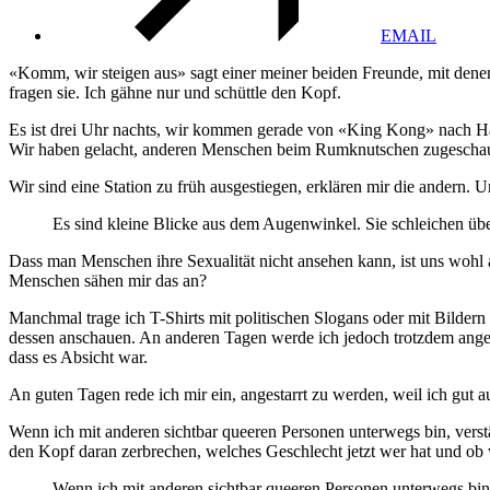
EMAIL
«Komm, wir steigen aus» sagt einer meiner beiden Freunde, mit denen
fragen sie. Ich gähne nur und schüttle den Kopf.
Es ist drei Uhr nachts, wir kommen gerade von «King Kong» nach Hause
Wir haben gelacht, anderen Menschen beim Rumknutschen zugeschaut 
Wir sind eine Station zu früh ausgestiegen, erklären mir die andern.
Es sind kleine Blicke aus dem Augenwinkel. Sie schleichen über
Dass man Menschen ihre Sexualität nicht ansehen kann, ist uns wohl a
Menschen sähen mir das an?
Manchmal trage ich T-Shirts mit politischen Slogans oder mit Bilder
dessen anschauen. An anderen Tagen werde ich jedoch trotzdem angesc
dass es Absicht war.
An guten Tagen rede ich mir ein, angestarrt zu werden, weil ich gut a
Wenn ich mit anderen sichtbar queeren Personen unterwegs bin, verstä
den Kopf daran zerbrechen, welches Geschlecht jetzt wer hat und ob w
Wenn ich mit anderen sichtbar queeren Personen unterwegs bin, v