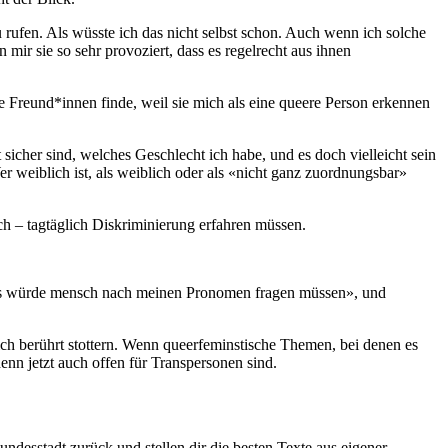
rufen. Als wüsste ich das nicht selbst schon. Auch wenn ich solche
mir sie so sehr provoziert, dass es regelrecht aus ihnen
e Freund*innen finde, weil sie mich als eine queere Person erkennen
sicher sind, welches Geschlecht ich habe, und es doch vielleicht sein
r weiblich ist, als weiblich oder als «nicht ganz zuordnungsbar»
 ich – tagtäglich Diskriminierung erfahren müssen.
 als würde mensch nach meinen Pronomen fragen müssen», und
h berührt stottern. Wenn queerfeminstische Themen, bei denen es
enn jetzt auch offen für Transpersonen sind.
desstadt zurück und stellen dir die besten Texte aus eigener