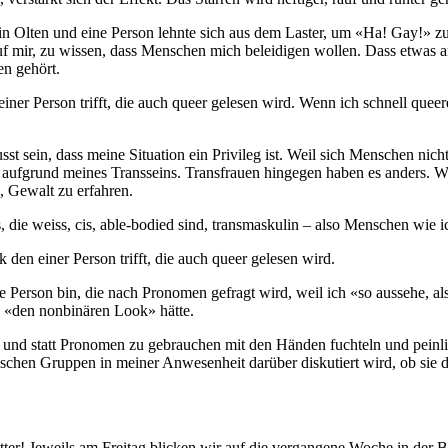
in Olten und eine Person lehnte sich aus dem Laster, um «Ha! Gay!» zu 
uf mir, zu wissen, dass Menschen mich beleidigen wollen. Dass etwas an 
en gehört.
er Person trifft, die auch queer gelesen wird. Wenn ich schnell queer
sein, dass meine Situation ein Privileg ist. Weil sich Menschen nicht 
 aufgrund meines Transseins. Transfrauen hingegen haben es anders. We
o, Gewalt zu erfahren.
uns, die weiss, cis, able-bodied sind, transmaskulin – also Menschen wie
en einer Person trifft, die auch queer gelesen wird.
ge Person bin, die nach Pronomen gefragt wird, weil ich «so aussehe,
h «den nonbinären Look» hätte.
nd statt Pronomen zu gebrauchen mit den Händen fuchteln und peinlic
schen Gruppen in meiner Anwesenheit darüber diskutiert wird, ob sie d
r! Jeweils am Freitag blicken wir auf die vergangene Woche in der Bun