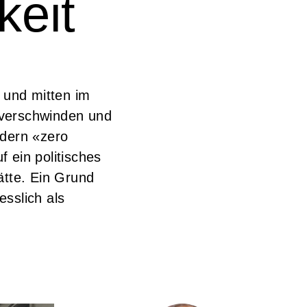
keit
 und mitten im
t verschwinden und
rdern «zero
 ein politisches
ätte. Ein Grund
sslich als