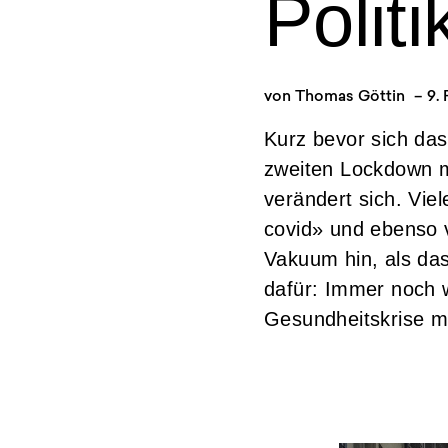
Polit
von
Thomas Göttin
–
9.
Kurz bevor sich das
zweiten Lockdown ma
verändert sich. Vie
covid» und ebenso v
Vakuum hin, als das
dafür: Immer noch w
Gesundheitskrise mi