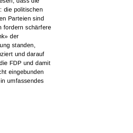
esen, dass die
die politischen
hen Parteien sind
 fordern schärfere
nk» der
gung standen,
iert und darauf
 die FDP und damit
icht eingebunden
r ein umfassendes