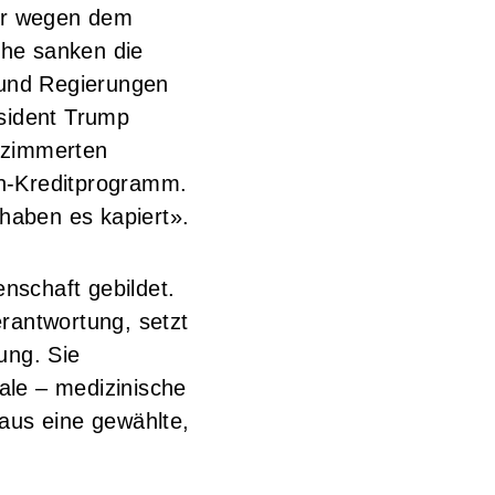
hr wegen dem
che sanken die
und Regierungen
äsident Trump
 zimmerten
en-Kreditprogramm.
haben es kapiert».
enschaft gebildet.
rantwortung, setzt
ung. Sie
rale – medizinische
aus eine gewählte,