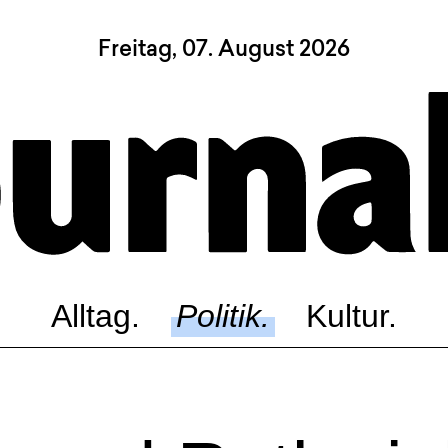
Freitag, 07. August 2026
Sagt, was Bern bewegt
Alltag.
Politik.
Kultur.
Blog.
Dossier.
Suche.
Alltag.
Politik.
Kultur.
INSTAGRAM
FACEBOOK
BLUESKY