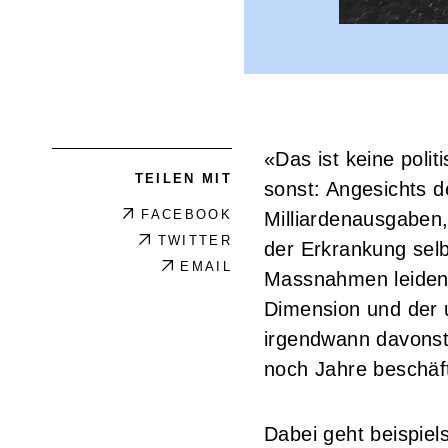
«Das ist keine poli
TEILEN MIT
sonst: Angesichts d
FACEBOOK
Milliardenausgaben
TWITTER
der Erkrankung selb
EMAIL
Massnahmen leiden?
Dimension und der 
irgendwann davonste
noch Jahre beschäft
Dabei geht beispiel