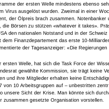
gramme der ersten Welle mindestens ebenso se
m Virus ausgelöst wurden. Zweimal in einer Wo
nt, der Ölpreis brach zusammen. Notenbanker 
 die Börsen zu stützen «whatever it takes». Pr
USA den nationalen Notstand und in der Schweiz
t dem Finanzdepartement das erste 10-Milliard
entierte der Tagesanzeiger: «Die Regierungen 
r ersten Welle, hat sich die Task Force der Wiss
ndesrat gewählte Kommission, sie trägt keine Ve
n und ihre Mitglieder erhalten keine Entschädig
n 7 von 10 Arbeitsgruppen auf – unbestritten zent
o unsere Sicht der Krise. Man könnte sich durch
er zusammen gesetzte Organisation vorstellen.