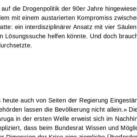
 auf die Drogenpolitik der 90er Jahre hingewiese
lem mit einem austarierten Kompromiss zwischen
tte: ein interdisziplinärer Ansatz mit vier Säule
n Lösungssuche helfen könnte. Und doch brauch
durchsetzte.
es heute auch von Seiten der Regierung Eingestä
Behörden lassen die Bevölkerung nicht allein.» D
ga in der ersten Welle erweist sich im Nachhin
mpliziert, dass beim Bundesrat Wissen und Mögl
er Dimension der Krise eine ziemliche Überforde