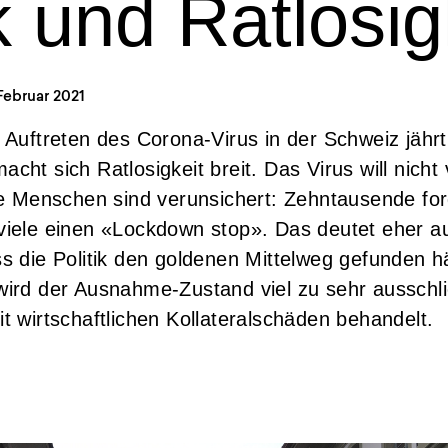
ik und Ratlosig
 Februar 2021
 Auftreten des Corona-Virus in der Schweiz jährt
cht sich Ratlosigkeit breit. Das Virus will nich
le Menschen sind verunsichert: Zehntausende fo
iele einen «Lockdown stop». Das deutet eher auf
s die Politik den goldenen Mittelweg gefunden h
ird der Ausnahme-Zustand viel zu sehr ausschlie
t wirtschaftlichen Kollateralschäden behandelt.