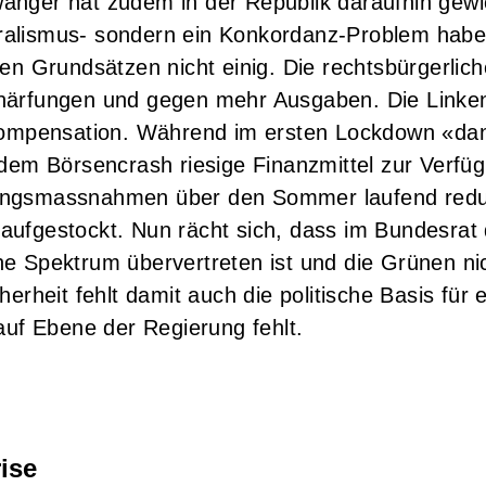
anger hat zudem in der Republik daraufhin gewi
ralismus- sondern ein Konkordanz-Problem habe: 
den Grundsätzen nicht einig. Die rechtsbürgerlic
chärfungen und gegen mehr Ausgaben. Die Linken
mpensation. Während im ersten Lockdown «da
t dem Börsencrash riesige Finanzmittel zur Verfü
ungsmassnahmen über den Sommer laufend reduz
aufgestockt. Nun rächt sich, dass im Bundesrat
he Spektrum übervertreten ist und die Grünen n
herheit fehlt damit auch die politische Basis fü
f Ebene der Regierung fehlt.
ise