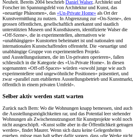
Neuheit. Bereits 2004 beschrieb
Daniel Walser
, Architekt und
Forscher im Spannungsfeld von Architektur und Kunst, das
«neuartige Phänomen», das
«Un-Private Home»
als Ort der
Kunstvermittlung zu nutzen. In Abgrenzung zur «On-Szene», den
grossen öffentlichen, gesellschaftlich anerkannt und staatlich
unterstützten Museen und Kunsthäusern, identifizierte Walser die
«Off-Szene», die in experimentellen, alternativen wie
«unabhängigen» Kunstorten beheimatet ist und nationalen und
internationalen Kunstschaffenden offensteht. Die «neuartige und
unabhängige Gruppe von experimentellen Projekt-
und Ausstellungsräumen, die im Un-privaten operieren», fallen
schliesslich in die Kategorie des «Un-Private Home». In diesen
sogenannten «Off-off-Spaces» würden «sowohl junge wie auch
experimentellere und ungewöhnliche Positionen» präsentiert, und
zwar «parallel zum etablierten Ausstellungsbetrieb und Kunstmarkt,
öffentlich in einem privaten Umfeld».
Selber aktiv werden statt warten
Zurück nach Bern: Wo die Wohnungen knapp bemessen, sind auch
die Ausstellungsmöglichkeiten rar, und das Potential leer stehender
Wohnungen als Zwischennutzungsort für Kunstprojekte wohl noch
nicht ausgeschöpft. «Kunst sollte aber in die Öffentlichkeit getragen
werden», findet Maurer. Wenn sich dazu keine Gelegenheiten
ergeben, müsse man halt selber dafür sorgen, dass «die Werke nicht