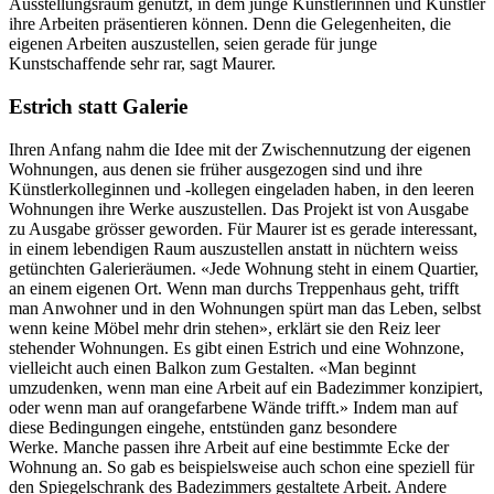
Ausstellungsraum genutzt, in dem junge Künstlerinnen und Künstler
ihre Arbeiten präsentieren können. Denn die Gelegenheiten, die
eigenen Arbeiten auszustellen, seien gerade für junge
Kunstschaffende sehr rar, sagt Maurer.
Estrich statt Galerie
Ihren Anfang nahm die Idee mit der Zwischennutzung der eigenen
Wohnungen, aus denen sie früher ausgezogen sind und ihre
Künstlerkolleginnen und -kollegen eingeladen haben, in den leeren
Wohnungen ihre Werke auszustellen. Das Projekt ist von Ausgabe
zu Ausgabe grösser geworden. Für Maurer ist es gerade interessant,
in einem lebendigen Raum auszustellen anstatt in nüchtern weiss
getünchten Galerieräumen. «Jede Wohnung steht in einem Quartier,
an einem eigenen Ort. Wenn man durchs Treppenhaus geht, trifft
man Anwohner und in den Wohnungen spürt man das Leben, selbst
wenn keine Möbel mehr drin stehen», erklärt sie den Reiz leer
stehender Wohnungen. Es gibt einen Estrich und eine Wohnzone,
vielleicht auch einen Balkon zum Gestalten. «Man beginnt
umzudenken, wenn man eine Arbeit auf ein Badezimmer konzipiert,
oder wenn man auf orangefarbene Wände trifft.» Indem man auf
diese Bedingungen eingehe, entstünden ganz besondere
Werke. Manche passen ihre Arbeit auf eine bestimmte Ecke der
Wohnung an. So gab es beispielsweise auch schon eine speziell für
den Spiegelschrank des Badezimmers gestaltete Arbeit. Andere