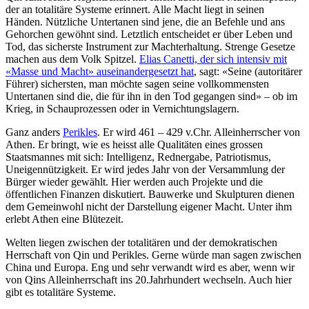
der an totalitäre Systeme erinnert. Alle Macht liegt in seinen
Händen. Nützliche Untertanen sind jene, die an Befehle und ans
Gehorchen gewöhnt sind. Letztlich entscheidet er über Leben und
Tod, das sicherste Instrument zur Machterhaltung. Strenge Gesetze
machen aus dem Volk Spitzel.
Elias Canetti, der sich intensiv mit
«Masse und Macht» auseinandergesetzt hat
, sagt: «Seine (autoritärer
Führer) sichersten, man möchte sagen seine vollkommensten
Untertanen sind die, die für ihn in den Tod gegangen sind» – ob im
Krieg, in Schauprozessen oder in Vernichtungslagern.
Ganz anders
Perikles
. Er wird 461 – 429 v.Chr. Alleinherrscher von
Athen. Er bringt, wie es heisst alle Qualitäten eines grossen
Staatsmannes mit sich: Intelligenz, Rednergabe, Patriotismus,
Uneigennützigkeit. Er wird jedes Jahr von der Versammlung der
Bürger wieder gewählt. Hier werden auch Projekte und die
öffentlichen Finanzen diskutiert. Bauwerke und Skulpturen dienen
dem Gemeinwohl nicht der Darstellung eigener Macht. Unter ihm
erlebt Athen eine Blütezeit.
Welten liegen zwischen der totalitären und der demokratischen
Herrschaft von Qin und Perikles. Gerne würde man sagen zwischen
China und Europa. Eng und sehr verwandt wird es aber, wenn wir
von Qins Alleinherrschaft ins 20.Jahrhundert wechseln. Auch hier
gibt es totalitäre Systeme.