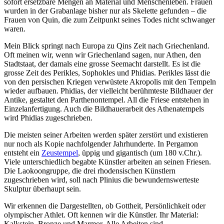
sofort ersetzbare Mengen an Material und Menschenleben. Frauen
wurden in der Grabanlage bisher nur als Skelette gefunden – die
Frauen von Quin, die zum Zeitpunkt seines Todes nicht schwanger
waren.
Mein Blick springt nach Europa zu Qins Zeit nach Griechenland.
Oft meinen wir, wenn wir Griechenland sagen, nur Athen, den
Stadtstaat, der damals eine grosse Seemacht darstellt. Es ist die
grosse Zeit des Perikles, Sophokles und Phidias. Perikles lässt die
von den persischen Kriegen verwüstete Akropolis mit den Tempeln
wieder aufbauen. Phidias, der vielleicht berühmteste Bildhauer der
Antike, gestaltet den Parthenontempel. All die Friese entstehen in
Einzelanfertigung. Auch die Bildhauerarbeit des Athenatempels
wird Phidias zugeschrieben.
Die meisten seiner Arbeiten werden später zerstört und existieren
nur noch als Kopie nachfolgender Jahrhunderte. In Pergamon
entsteht ein
Zeustempel
, üppig und gigantisch (um 180 v.Chr.).
Viele unterschiedlich begabte Künstler arbeiten an seinen Friesen.
Die Laokoongruppe, die drei rhodensischen Künstlern
zugeschrieben wird, soll nach Plinius die bewundernswerteste
Skulptur überhaupt sein.
Wir erkennen die Dargestellten, ob Gottheit, Persönlichkeit oder
olympischer Athlet. Oft kennen wir die Künstler. Ihr Material:
Kalkstein, Bronze und Marmor. Alle Arbeiten sind