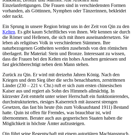
Einzelanfertigungen. Die Frauen sind in verschiedensten Formen
vorhanden, als Göttinnen, Nymphen oder Tänzerinnen, bekleidet
oder nackt.
Ein Sprung in unsere Region bringt uns in der Zeit von Qin zu den
Kelten
. Es gibt kaum Schriftliches von ihnen. Wir kennen sie durch
die Römer und Hellenen, die sich mit ihnen auseinandersetzen. Sie
leben als religiöses Volk in verschiedenen Stämmen. Ihre
naturbezogenen Gottheiten werden zusehends von den römischen
überlagert. Ihr Material: Stein und Bronze. Interessant zu wissen,
dass die Frauen bei den Kelten ein hohes Ansehen geniessen und
fast gleichberechtigt neben dem Mann stehen.
Zurück zu Qin. Er wird mit dreizehn Jahren König. Nach den
Kriegen und dem Sieg über die sechs benachbarten, zerstrittenen
Länder (230 – 221 v. Chr.) ruft er sich zum ersten chinesischen
Kaiser aus und regiert als Sohn des Himmels allmächtig. In
kürzester Zeit entsteht unter seiner Herrschaft ein funktionierendes,
durchstrukturiertes, riesiges Kaiserreich mit äusserst strengen
Gesetzen, das fast bis heute (bis zum Volksaufstand 1911) Bestand
hatte. Quin ist offen für Fremdes, was brauchbar ist, wird
übernommen. Berater auch aus gegnerischen Staaten haben die
Möglichkeit in höchste Ämter aufzusteigen.
Qin führt seine Regentschaft mit einem autoritären Machtanspruch,