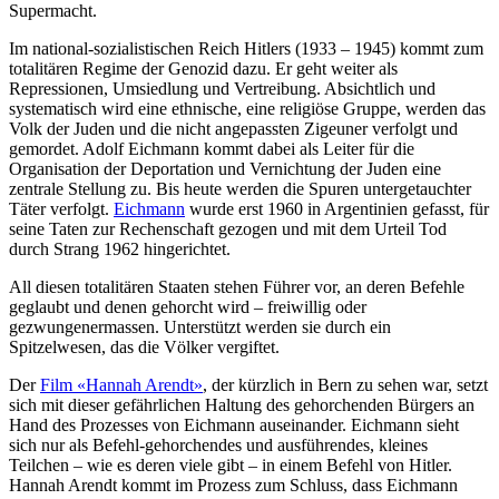
Supermacht.
Im national-sozialistischen Reich Hitlers (1933 – 1945) kommt zum
totalitären Regime der Genozid dazu. Er geht weiter als
Repressionen, Umsiedlung und Vertreibung. Absichtlich und
systematisch wird eine ethnische, eine religiöse Gruppe, werden das
Volk der Juden und die nicht angepassten Zigeuner verfolgt und
gemordet. Adolf Eichmann kommt dabei als Leiter für die
Organisation der Deportation und Vernichtung der Juden eine
zentrale Stellung zu. Bis heute werden die Spuren untergetauchter
Täter verfolgt.
Eichmann
wurde erst 1960 in Argentinien gefasst, für
seine Taten zur Rechenschaft gezogen und mit dem Urteil Tod
durch Strang 1962 hingerichtet.
All diesen totalitären Staaten stehen Führer vor, an deren Befehle
geglaubt und denen gehorcht wird – freiwillig oder
gezwungenermassen. Unterstützt werden sie durch ein
Spitzelwesen, das die Völker vergiftet.
Der
Film «Hannah Arendt»
, der kürzlich in Bern zu sehen war, setzt
sich mit dieser gefährlichen Haltung des gehorchenden Bürgers an
Hand des Prozesses von Eichmann auseinander. Eichmann sieht
sich nur als Befehl-gehorchendes und ausführendes, kleines
Teilchen – wie es deren viele gibt – in einem Befehl von Hitler.
Hannah Arendt kommt im Prozess zum Schluss, dass Eichmann