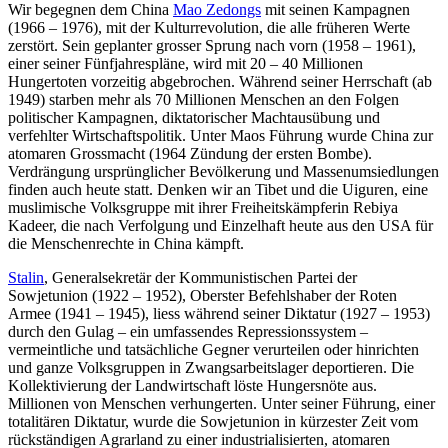
Wir begegnen dem China
Mao Zedongs
mit seinen Kampagnen
(1966 – 1976), mit der Kulturrevolution, die alle früheren Werte
zerstört. Sein geplanter grosser Sprung nach vorn (1958 – 1961),
einer seiner Fünfjahrespläne, wird mit 20 – 40 Millionen
Hungertoten vorzeitig abgebrochen. Während seiner Herrschaft (ab
1949) starben mehr als 70 Millionen Menschen an den Folgen
politischer Kampagnen, diktatorischer Machtausübung und
verfehlter Wirtschaftspolitik. Unter Maos Führung wurde China zur
atomaren Grossmacht (1964 Zündung der ersten Bombe).
Verdrängung ursprünglicher Bevölkerung und Massenumsiedlungen
finden auch heute statt. Denken wir an Tibet und die Uiguren, eine
muslimische Volksgruppe mit ihrer Freiheitskämpferin Rebiya
Kadeer, die nach Verfolgung und Einzelhaft heute aus den USA für
die Menschenrechte in China kämpft.
Stalin
, Generalsekretär der Kommunistischen Partei der
Sowjetunion (1922 – 1952), Oberster Befehlshaber der Roten
Armee (1941 – 1945), liess während seiner Diktatur (1927 – 1953)
durch den Gulag – ein umfassendes Repressionssystem –
vermeintliche und tatsächliche Gegner verurteilen oder hinrichten
und ganze Volksgruppen in Zwangsarbeitslager deportieren. Die
Kollektivierung der Landwirtschaft löste Hungersnöte aus.
Millionen von Menschen verhungerten. Unter seiner Führung, einer
totalitären Diktatur, wurde die Sowjetunion in kürzester Zeit vom
rückständigen Agrarland zu einer industrialisierten, atomaren