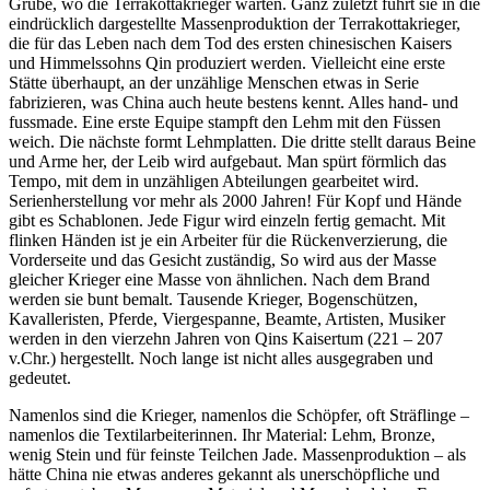
Grube, wo die Terrakottakrieger warten. Ganz zuletzt führt sie in die
eindrücklich dargestellte Massenproduktion der Terrakottakrieger,
die für das Leben nach dem Tod des ersten chinesischen Kaisers
und Himmelssohns Qin produziert werden. Vielleicht eine erste
Stätte überhaupt, an der unzählige Menschen etwas in Serie
fabrizieren, was China auch heute bestens kennt. Alles hand- und
fussmade. Eine erste Equipe stampft den Lehm mit den Füssen
weich. Die nächste formt Lehmplatten. Die dritte stellt daraus Beine
und Arme her, der Leib wird aufgebaut. Man spürt förmlich das
Tempo, mit dem in unzähligen Abteilungen gearbeitet wird.
Serienherstellung vor mehr als 2000 Jahren! Für Kopf und Hände
gibt es Schablonen. Jede Figur wird einzeln fertig gemacht. Mit
flinken Händen ist je ein Arbeiter für die Rückenverzierung, die
Vorderseite und das Gesicht zuständig, So wird aus der Masse
gleicher Krieger eine Masse von ähnlichen. Nach dem Brand
werden sie bunt bemalt. Tausende Krieger, Bogenschützen,
Kavalleristen, Pferde, Viergespanne, Beamte, Artisten, Musiker
werden in den vierzehn Jahren von Qins Kaisertum (221 – 207
v.Chr.) hergestellt. Noch lange ist nicht alles ausgegraben und
gedeutet.
Namenlos sind die Krieger, namenlos die Schöpfer, oft Sträflinge –
namenlos die Textilarbeiterinnen. Ihr Material: Lehm, Bronze,
wenig Stein und für feinste Teilchen Jade. Massenproduktion – als
hätte China nie etwas anderes gekannt als unerschöpfliche und