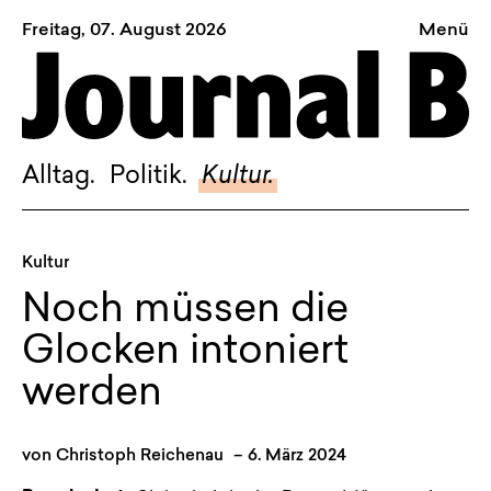
Freitag, 07. August 2026
Menü
Sagt, was Bern bewegt
Alltag.
Politik.
Alltag.
Politik.
Kultur.
Kultur.
Blog.
Kultur
Dossier.
Noch müssen die
Suche.
Glocken intoniert
werden
INSTAGRAM
FACEBOOK
von
Christoph Reichenau
–
6. März 2024
BLUESKY