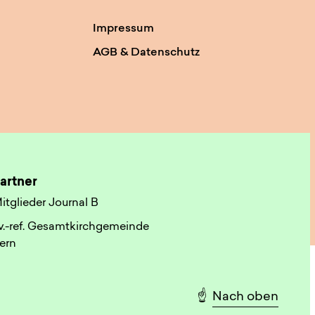
Impressum
AGB & Datenschutz
artner
itglieder Journal B
v.-ref. Gesamtkirchgemeinde
ern
☝️
Nach oben