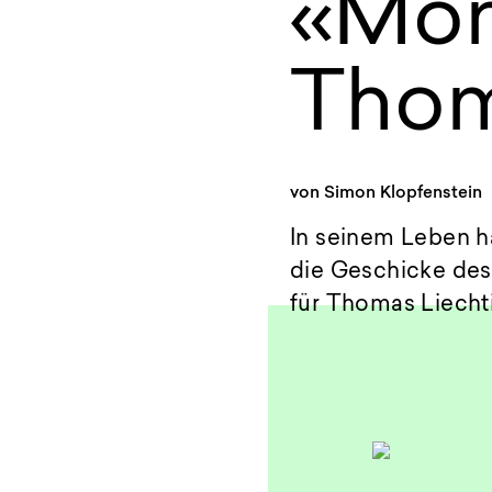
«Mön
Thom
von
Simon Klopfenstein
In seinem Leben ha
die Geschicke des
für Thomas Liecht