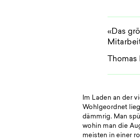
«Das grö
Mitarbei
Thomas L
Im Laden an der vi
Wohlgeordnet liege
dämmrig. Man spür
wohin man die Auge
meisten in einer 