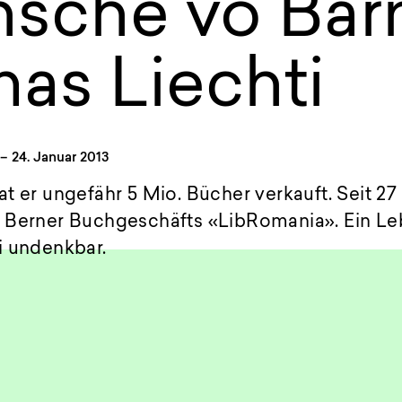
sche vo Bär
as Liechti
–
24. Januar 2013
t er ungefähr 5 Mio. Bücher verkauft. Seit 27 
 Berner Buchgeschäfts «LibRomania». Ein L
i undenkbar.