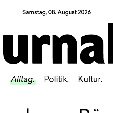
Samstag, 08. August 2026
Sagt, was Bern bewegt
Alltag.
Politik.
Kultur.
Blog.
Dossier.
Suche.
Alltag.
Politik.
Kultur.
INSTAGRAM
FACEBOOK
BLUESKY