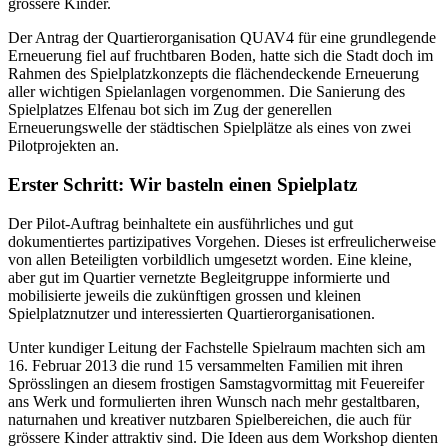
grössere Kinder.
Der Antrag der Quartierorganisation QUAV4 für eine grundlegende
Erneuerung fiel auf fruchtbaren Boden, hatte sich die Stadt doch im
Rahmen des Spielplatzkonzepts die flächendeckende Erneuerung
aller wichtigen Spielanlagen vorgenommen. Die Sanierung des
Spielplatzes Elfenau bot sich im Zug der generellen
Erneuerungswelle der städtischen Spielplätze als eines von zwei
Pilotprojekten an.
Erster Schritt: Wir basteln einen Spielplatz
Der Pilot-Auftrag beinhaltete ein ausführliches und gut
dokumentiertes partizipatives Vorgehen. Dieses ist erfreulicherweise
von allen Beteiligten vorbildlich umgesetzt worden. Eine kleine,
aber gut im Quartier vernetzte Begleitgruppe informierte und
mobilisierte jeweils die zukünftigen grossen und kleinen
Spielplatznutzer und interessierten Quartierorganisationen.
Unter kundiger Leitung der Fachstelle Spielraum machten sich am
16. Februar 2013 die rund 15 versammelten Familien mit ihren
Sprösslingen an diesem frostigen Samstagvormittag mit Feuereifer
ans Werk und formulierten ihren Wunsch nach mehr gestaltbaren,
naturnahen und kreativer nutzbaren Spielbereichen, die auch für
grössere Kinder attraktiv sind. Die Ideen aus dem Workshop dienten