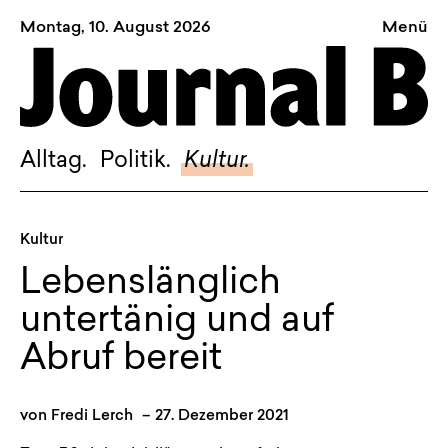
Montag, 10. August 2026
Menü
Sagt, was Bern bewegt
Alltag.
Politik.
Alltag.
Politik.
Kultur.
Kultur.
Blog.
Kultur
Dossier.
Lebenslänglich
Suche.
untertänig und auf
Abruf bereit
INSTAGRAM
FACEBOOK
von
Fredi Lerch
–
27. Dezember 2021
BLUESKY