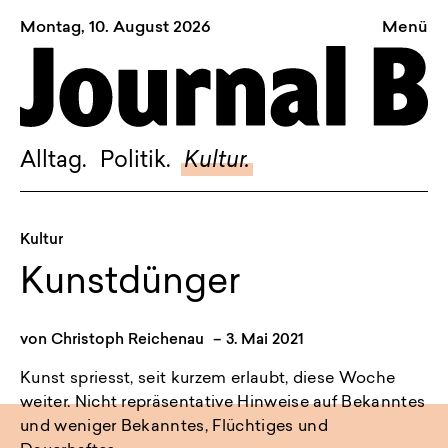
Montag, 10. August 2026
Menü
Sagt, was Bern bewegt
Alltag.
Politik.
Alltag.
Politik.
Kultur.
Kultur.
Blog.
Kultur
Dossier.
Kunstdünger
Suche.
von
Christoph Reichenau
–
3. Mai 2021
INSTAGRAM
Kunst spriesst, seit kurzem erlaubt, diese Woche
weiter. Nicht repräsentative Hinweise auf Bekanntes
FACEBOOK
und weniger Bekanntes, Flüchtiges und
BLUESKY