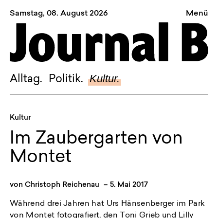
Samstag, 08. August 2026
Menü
Sagt, was Bern bewegt
Alltag.
Politik.
Kultur.
Alltag.
Politik.
Kultur.
Blog.
Kultur
Dossier.
Im Zaubergarten von
Suche.
Montet
INSTAGRAM
von
Christoph Reichenau
–
5. Mai 2017
FACEBOOK
Während drei Jahren hat Urs Hänsenberger im Park
BLUESKY
von Montet fotografiert, den Toni Grieb und Lilly