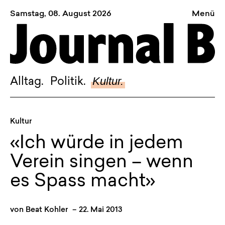
Samstag, 08. August 2026
Menü
Sagt, was Bern bewegt
Alltag.
Politik.
Kultur.
Alltag.
Politik.
Kultur.
Blog.
Kultur
Dossier.
«Ich würde in jedem
Suche.
Verein singen – wenn
es Spass macht»
INSTAGRAM
FACEBOOK
von
Beat Kohler
–
22. Mai 2013
BLUESKY