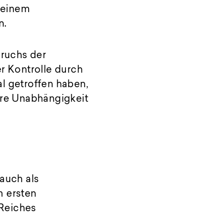
n einem
n.
ruchs der
er Kontrolle durch
l getroffen haben,
hre Unabhängigkeit
(auch als
m ersten
 Reiches