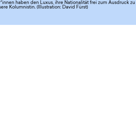
*innen haben den Luxus, ihre Nationalität frei zum Ausdruck zu
re Kolumnistin. (Illustration: David Fürst)