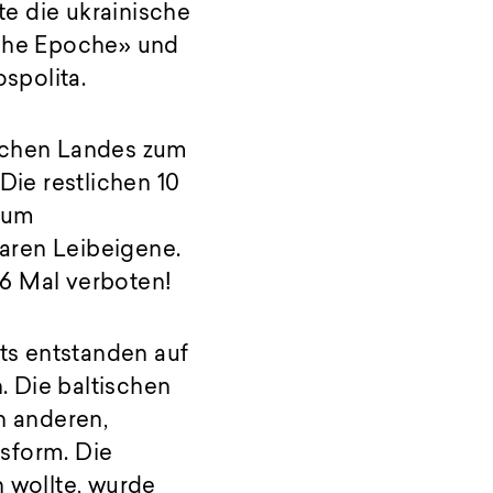
e die ukrainische
sche Epoche» und
spolita.
ischen Landes zum
Die restlichen 10
 zum
aren Leibeigene.
46 Mal verboten!
ts entstanden auf
 Die baltischen
n anderen,
tsform. Die
n wollte, wurde