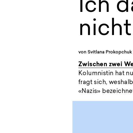
Ich d
nicht
von
Svitlana Prokopchuk
Zwischen zwei W
Kolumnistin hat n
fragt sich, weshal
«Nazis» bezeichne