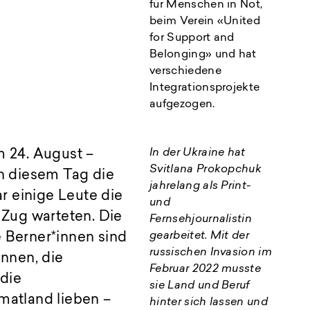
für Menschen in Not,
beim Verein «United
for Support and
Belonging» und hat
verschiedene
Integrationsprojekte
aufgezogen.
In der Ukraine hat
m 24. August –
Svitlana Prokopchuk
n diesem Tag die
jahrelang als Print-
r einige Leute die
und
Zug warteten. Die
Fernsehjournalistin
gearbeitet. Mit der
e Berner*innen sind
russischen Invasion im
innen, die
Februar 2022 musste
 die
sie Land und Beruf
imatland lieben –
hinter sich lassen und