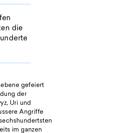
fen
ten die
hunderte
sebene gefeiert
ndung der
yz, Uri und
ussere Angriffe
m sechshundertsten
eits im ganzen