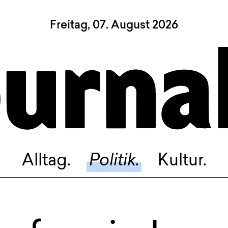
Freitag, 07. August 2026
Sagt, was Bern bewegt
Alltag.
Politik.
Kultur.
Blog.
Dossier.
Suche.
Alltag.
Politik.
Kultur.
INSTAGRAM
FACEBOOK
BLUESKY