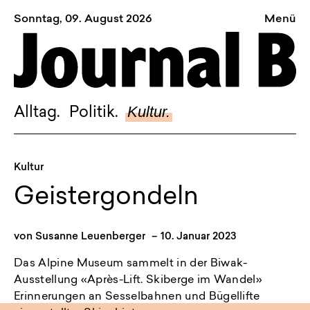
Sonntag, 09. August 2026
Menü
Sagt, was Bern bewegt
Alltag.
Politik.
Kultur.
Alltag.
Politik.
Kultur.
Blog.
Kultur
Dossier.
Geistergondeln
Suche.
von
Susanne Leuenberger
–
10. Januar 2023
INSTAGRAM
Das Alpine Museum sammelt in der Biwak-
Ausstellung «Après-Lift. Skiberge im Wandel»
FACEBOOK
Erinnerungen an Sesselbahnen und Bügellifte
BLUESKY