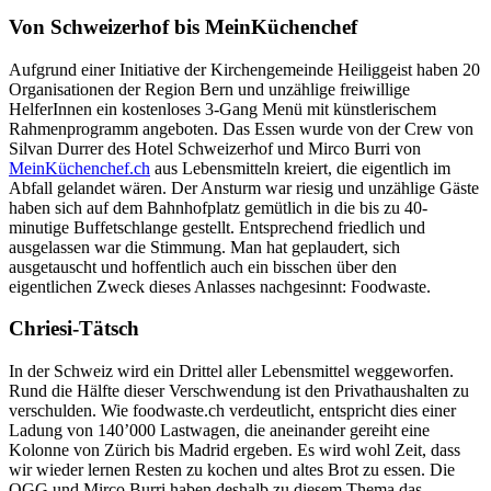
Von Schweizerhof bis MeinKüchenchef
Aufgrund einer Initiative der Kirchengemeinde Heiliggeist haben 20
Organisationen der Region Bern und unzählige freiwillige
HelferInnen ein kostenloses 3-Gang Menü mit künstlerischem
Rahmenprogramm angeboten. Das Essen wurde von der Crew von
Silvan Durrer des Hotel Schweizerhof und Mirco Burri von
MeinKüchenchef.ch
aus Lebensmitteln kreiert, die eigentlich im
Abfall gelandet wären. Der Ansturm war riesig und unzählige Gäste
haben sich auf dem Bahnhofplatz gemütlich in die bis zu 40-
minutige Buffetschlange gestellt. Entsprechend friedlich und
ausgelassen war die Stimmung. Man hat geplaudert, sich
ausgetauscht und hoffentlich auch ein bisschen über den
eigentlichen Zweck dieses Anlasses nachgesinnt: Foodwaste.
Chriesi-Tätsch
In der Schweiz wird ein Drittel aller Lebensmittel weggeworfen.
Rund die Hälfte dieser Verschwendung ist den Privathaushalten zu
verschulden. Wie foodwaste.ch verdeutlicht, entspricht dies einer
Ladung von 140’000 Lastwagen, die aneinander gereiht eine
Kolonne von Zürich bis Madrid ergeben. Es wird wohl Zeit, dass
wir wieder lernen Resten zu kochen und altes Brot zu essen. Die
OGG und Mirco Burri haben deshalb zu diesem Thema das