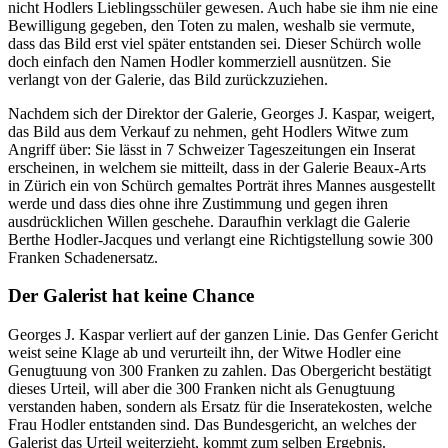
nicht Hodlers Lieblingsschüler gewesen. Auch habe sie ihm nie eine
Bewilligung gegeben, den Toten zu malen, weshalb sie vermute,
dass das Bild erst viel später entstanden sei. Dieser Schürch wolle
doch einfach den Namen Hodler kommerziell ausnützen. Sie
verlangt von der Galerie, das Bild zurückzuziehen.
Nachdem sich der Direktor der Galerie, Georges J. Kaspar, weigert,
das Bild aus dem Verkauf zu nehmen, geht Hodlers Witwe zum
Angriff über: Sie lässt in 7 Schweizer Tageszeitungen ein Inserat
erscheinen, in welchem sie mitteilt, dass in der Galerie Beaux-Arts
in Zürich ein von Schürch gemaltes Porträt ihres Mannes ausgestellt
werde und dass dies ohne ihre Zustimmung und gegen ihren
ausdrücklichen Willen geschehe. Daraufhin verklagt die Galerie
Berthe Hodler-Jacques und verlangt eine Richtigstellung sowie 300
Franken Schadenersatz.
Der Galerist hat keine Chance
Georges J. Kaspar verliert auf der ganzen Linie. Das Genfer Gericht
weist seine Klage ab und verurteilt ihn, der Witwe Hodler eine
Genugtuung von 300 Franken zu zahlen. Das Obergericht bestätigt
dieses Urteil, will aber die 300 Franken nicht als Genugtuung
verstanden haben, sondern als Ersatz für die Inseratekosten, welche
Frau Hodler entstanden sind. Das Bundesgericht, an welches der
Galerist das Urteil weiterzieht, kommt zum selben Ergebnis.