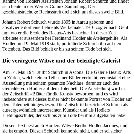
stammt von Hodlers Assistenten Johann Robert Schürch und findet
sich heute in der Werner-Coninx-Sammlung. Der
geschichtsträchtige Rechtsstreit dreht sich um dieses zweite Bild.
Johann Robert Schürch wurde 1895 in Aarau geboren und
absolvierte dort eine Lehre als Werbemaler. 1916 zog er nach Genf
um, wo er die Ecole des Beaux-Arts besuchte. In dieser Zeit
arbeitete er ausserdem bei Ferdinand Hodler als Ateliergehilfe. Als
Hodler am 19. Mai 1918 starb, porträtierte Schürch ihn auf dem
Totenbett. Das Bild behielt er bis zu seinem Tode bei sich.
Die verärgerte Witwe und der beleidigte Galerist
Am 14. Mai 1941 stirbt Schürch in Ascona. Die Galerie Beaux-Arts
in Zürich, welche einen Teil seiner Bilder vertreibt, veranstaltet eine
Ausstellung mit seinem gesamten Nachlass, darunter auch das
Gemälde von Hodler auf dem Totenbett. Die Ausstellung wird in
der Zeitschrift «Blätter für die Kunst» beworben, und es wird
insbesondere auf dieses bisher nicht bekannte Porträt von Hodler auf
dem Totenbett hingewiesen. Die Zeitschrift bezeichnet Schürch als
aussergewöhnlich interessanten Künstler und als Hodlers
Lieblingsschüler, der sich bis zum Tode bei ihm aufgehalten habe.
Diesen Text liest auch Hodlers Witwe Berthe Hodler-Jacques, und
sie ist empört. Diesen Schürch kenne sie nicht, und er sei sicher