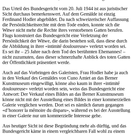
Das Urteil des Bundesgericht vom 20. Juli 1944 ist aus juristischer
Sicht durchaus bemerkenswert. Auf dem Gemälde ist einzig
Ferdinand Hodler abgebildet. Da nach schweizerischer Auffassung
die Persönlichkeitsrechte mit dem Tode enden, konnte sich die
Witwe nicht mehr die Rechte ihres verstorbenen Gatten berufen.
Flugs konstruiert das Bundesgericht eine Verletzung der
Persönlichkeit der Witwe, die darin bestehen soll, dass diese durch
die Abbildung in ihrer «intimité douloureuse» verletzt worden sei.
Es sei ihr – 25 Jahre nach dem Tod des berühmten Ehemannes! –
nicht zuzumuten, dass dieser schmerzhafte Anblick des toten Gatten
der Öffentlichkeit präsentiert werde.
Auch auf das Vorbringen des Galeristen, Frau Hodler habe ja auch
in den Verkauf des Gemäldes von Cuno Amiet an das Berner
Kunstmuseum eingewilligt, könne also kaum in ihrer «intimité
douloureuse» verletzt worden sein, weiss das Bundesgericht eine
Antwort: Der Verkauf eines Bildes an das Berner Kunstmuseum
könne nicht mit der Ausstellung eines Bildes in einer kommerziellen
Galerie verglichen werden. Dort sei es nämlich darum gegangen
«d’honorer la mémoire du disparu», während es bei der Ausstellung
in einer Galerie nur um kommerzielle Interesse gehe.
Aus heutiger Sicht ist diese Begründung mehr als dürftig, und das
Bundesgericht käme in einem vergleichbaren Fall wohl zu einem