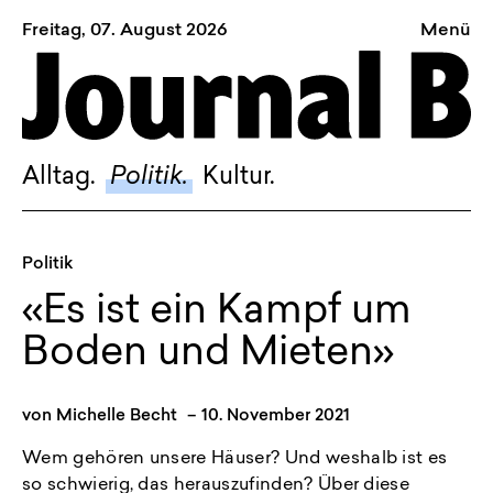
Freitag, 07. August 2026
Menü
Sagt, was Bern bewegt
Alltag.
Politik.
Alltag.
Politik.
Kultur.
Kultur.
Blog.
Politik
Dossier.
«Es ist ein Kampf um
Suche.
Boden und Mieten»
INSTAGRAM
von
Michelle Becht
–
10. November 2021
FACEBOOK
Wem gehören unsere Häuser? Und weshalb ist es
BLUESKY
so schwierig, das herauszufinden? Über diese