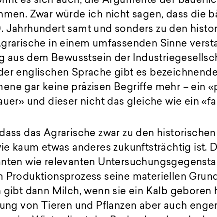
ohnt es sich auch, die Argumente der bäuerl
hmen. Zwar würde ich nicht sagen, dass die b
. Jahrhundert samt und sonders zu den histor
grarische in einem umfassenden Sinne versta
dig aus dem Bewusstsein der Industriegesellsc
der englischen Sprache gibt es bezeichnender
ene gar keine präzisen Begriffe mehr – ein «
auer» und dieser nicht das gleiche wie ein «f
dass das Agrarische zwar zu den historischen 
wie kaum etwas anderes zukunftsträchtig ist. 
anten wie relevanten Untersuchungsgegensta
m Produktionsprozess seine materiellen Grun
 gibt dann Milch, wenn sie ein Kalb geboren h
tzung von Tieren und Pflanzen aber auch enge