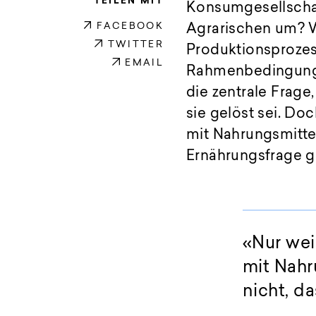
TEILEN MIT
Konsumgesellschaft
FACEBOOK
Agrarischen um? W
TWITTER
Produktionsprozes
EMAIL
Rahmenbedingunge
die zentrale Frage
sie gelöst sei. Doc
mit Nahrungsmittel
Ernährungsfrage ge
«Nur wei
mit Nahr
nicht, da