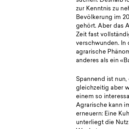
suchen. Deshalb l
zur Kenntnis zu ne
Bevölkerung im 20
gehört. Aber das A
Zeit fast vollstän
verschwunden. In 
agrarische Phänom
anderes als ein «B
Spannend ist nun, 
gleichzeitig aber 
einem so interess
Agrarische kann i
erneuern: Eine Kuh
unterliegt die Nu