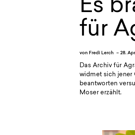
Es br
für A
von
Fredi Lerch
–
28. Apr
Das Archiv für Agr
widmet sich jener
beantworten versu
Moser erzählt.