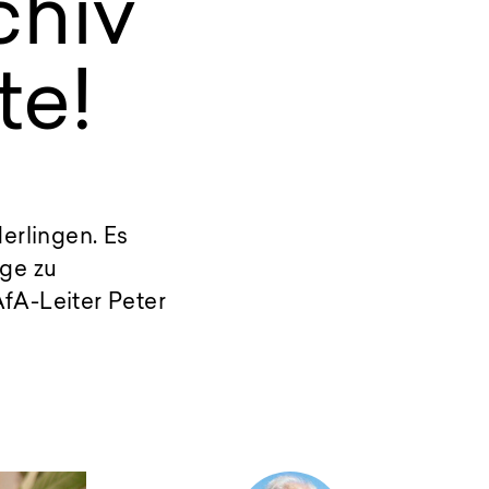
chiv
te!
erlingen. Es
age zu
fA-Leiter Peter