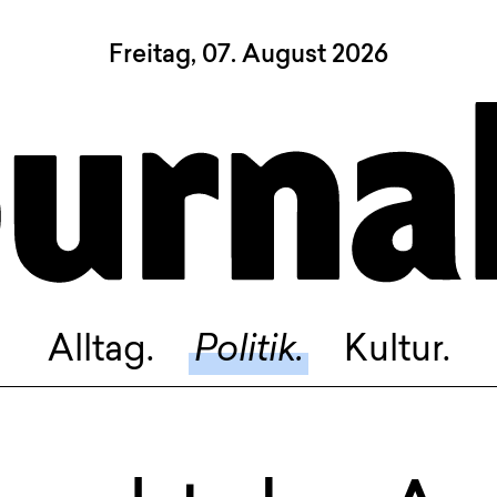
Freitag, 07. August 2026
Sagt, was Bern bewegt
Alltag.
Politik.
Kultur.
Blog.
Dossier.
Suche.
Alltag.
Politik.
Kultur.
INSTAGRAM
FACEBOOK
BLUESKY