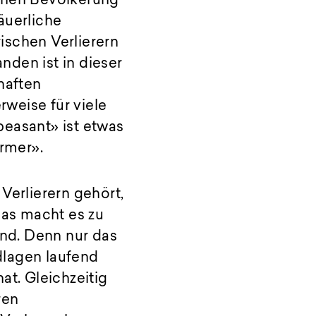
ichen Bevölkerung
äuerliche
ischen Verlierern
nden ist in dieser
haften
weise für viele
peasant» ist etwas
armer».
Verlierern gehört,
Das macht es zu
nd. Denn nur das
dlagen laufend
at. Gleichzeitig
ren