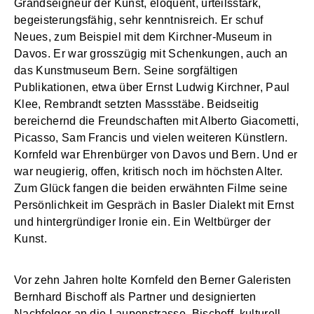
Grandseigneur der Kunst, eloquent, urteilsstark,
begeisterungsfähig, sehr kenntnisreich. Er schuf
Neues, zum Beispiel mit dem Kirchner-Museum in
Davos. Er war grosszügig mit Schenkungen, auch an
das Kunstmuseum Bern. Seine sorgfältigen
Publikationen, etwa über Ernst Ludwig Kirchner, Paul
Klee, Rembrandt setzten Massstäbe. Beidseitig
bereichernd die Freundschaften mit Alberto Giacometti,
Picasso, Sam Francis und vielen weiteren Künstlern.
Kornfeld war Ehrenbürger von Davos und Bern. Und er
war neugierig, offen, kritisch noch im höchsten Alter.
Zum Glück fangen die beiden erwähnten Filme seine
Persönlichkeit im Gespräch in Basler Dialekt mit Ernst
und hintergründiger Ironie ein. Ein Weltbürger der
Kunst.
Vor zehn Jahren holte Kornfeld den Berner Galeristen
Bernhard Bischoff als Partner und designierten
Nachfolger an die Laupenstrasse. Bischoff, kulturell