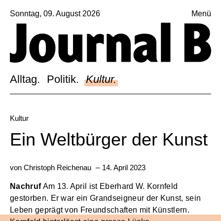
Sonntag, 09. August 2026
Menü
Sagt, was Bern bewegt
Alltag.
Politik.
Alltag.
Politik.
Kultur.
Kultur.
Blog.
Kultur
Dossier.
Ein Weltbürger der Kunst
Suche.
von
Christoph Reichenau
–
14. April 2023
Nachruf
Am 13. April ist Eberhard W. Kornfeld
INSTAGRAM
gestorben. Er war ein Grandseigneur der Kunst, sein
FACEBOOK
Leben geprägt von Freundschaften mit Künstlern.
BLUESKY