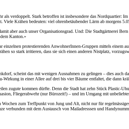
r als verdoppelt. Stark betroffen ist insbesondere das Nordquartier: Im
lt. Viele Krähen bedeuten: viel ohrenbetäubender Lärm ab morgens 5.05
t aber auch unser Organisationsgrad. Und: Die Stadtgärtnerei Bern zei
n dem Kanton.»
ruar einzelnen protestierenden AnwohnerInnen-Gruppen mittels einem aus
en so stark irritieren, dass sie sich einen anderen Nistplatz, vorzug
nkdorf, scheint das mit wenigen Ausnahmen zu gelingen – dies auch da
-Wirkung in einer Allee auf drei bis vier Bäume entfaltet, die dann krä
eilen zugute kommen dürfte. Denn die Stadt hat zehn Stück Plastic-Uhus
uasion, Fliegerabwehr (nur Bürozeit!) – und im Umgang mit unbeliebte
n Wochen zum Treffpunkt von Jung und Alt, nicht nur für regelmässige
Ganze verbunden mit dem Austausch von Mailadresssen und Handynumme