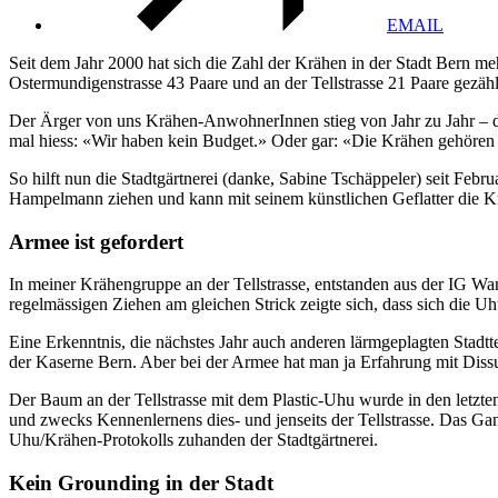
EMAIL
Seit dem Jahr 2000 hat sich die Zahl der Krähen in der Stadt Bern meh
Ostermundigenstrasse 43 Paare und an der Tellstrasse 21 Paare gezäh
Der Ärger von uns Krähen-AnwohnerInnen stieg von Jahr zu Jahr – dami
mal hiess: «Wir haben kein Budget.» Oder gar: «Die Krähen gehöre
So hilft nun die Stadtgärtnerei (danke, Sabine Tschäppeler) seit Feb
Hampelmann ziehen und kann mit seinem künstlichen Geflatter die Kräh
Armee ist gefordert
In meiner Krähengruppe an der Tellstrasse, entstanden aus der IG Wa
regelmässigen Ziehen am gleichen Strick zeigte sich, dass sich die Uhu
Eine Erkenntnis, die nächstes Jahr auch anderen lärmgeplagten Stadtt
der Kaserne Bern. Aber bei der Armee hat man ja Erfahrung mit Diss
Der Baum an der Tellstrasse mit dem Plastic-Uhu wurde in den letzte
und zwecks Kennenlernens dies- und jenseits der Tellstrasse. Das 
Uhu/Krähen-Protokolls zuhanden der Stadtgärtnerei.
Kein Grounding in der Stadt