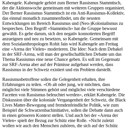
Kabengele. Kabengele gehört zum Berner Rassismus Stammtisch,
der die Aktionswoche gemeinsam mit weiteren Gruppen organisiert.
Der Berner Rassismus Stammtisch ist ein Anti-Rassismus-Kollektiv,
das einmal monatlich zusammenfindet, um die neusten
Entwicklungen im Bereich Rassismus und (Neo-)Kolonialismus zu
besprechen. Den Begriff «Stammtisch» hat die Gruppe bewusst
gewählt. Es gehe darum, sich den negativ konnotierten Begriff
anzueignen und neu zu besetzen, so Kabengele. Gemeinsam mit
dem Sozialanthropologen Rohit Jain wird Kabengele am Freitag
eine «Arena der Vielen» moderieren. Die Idee: Nach dem Debakel
in der SRF-Arena, will man der gesellschaftlichen Debatte um das
Thema Rassismus eine neue Chance geben. Es soll im Gegensatz
zur SRF-Arena aber auf der Prämisse aufgebaut werden, dass
Rassismus in der Schweiz existiert und ein Problem darstellt.
Rassismusbetroffene sollen die Gelegenheit erhalten, ihre
Erfahrungen zu teilen. «Ob alt oder jung, wir möchten, dass
möglichst viele Stimmen gehört und möglichst viele verschiedene
Facetten von Rassismus beleuchtet werden», erklärt Kabengele. Die
Diskussion über die koloniale Vergangenheit der Schweiz, die Black
Lives Matter-Bewegung und fremdenfeindliche Politik, wie zum
Beispiel die Schwarzenbachinitiative, sollen die Debatte dann auch
in einen grösseren Kontext stellen. Und auch bei der «Arena der
Vielen» spielt der Bezug zur Schütz eine Rolle. «Nicht zuletzt
wollen wir auch den Menschen zuhören, die sich auf der Schütz