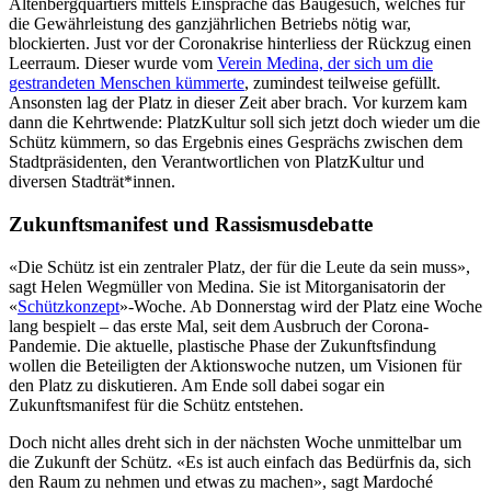
Altenbergquartiers mittels Einsprache das Baugesuch, welches für
die Gewährleistung des ganzjährlichen Betriebs nötig war,
blockierten. Just vor der Coronakrise hinterliess der Rückzug einen
Leerraum. Dieser wurde vom
Verein Medina, der sich um die
gestrandeten Menschen kümmerte
, zumindest teilweise gefüllt.
Ansonsten lag der Platz in dieser Zeit aber brach. Vor kurzem kam
dann die Kehrtwende: PlatzKultur soll sich jetzt doch wieder um die
Schütz kümmern, so das Ergebnis eines Gesprächs zwischen dem
Stadtpräsidenten, den Verantwortlichen von PlatzKultur und
diversen Stadträt*innen.
Zukunftsmanifest und Rassismusdebatte
«Die Schütz ist ein zentraler Platz, der für die Leute da sein muss»,
sagt Helen Wegmüller von Medina. Sie ist Mitorganisatorin der
«
Schützkonzept
»-Woche. Ab Donnerstag wird der Platz eine Woche
lang bespielt – das erste Mal, seit dem Ausbruch der Corona-
Pandemie. Die aktuelle, plastische Phase der Zukunftsfindung
wollen die Beteiligten der Aktionswoche nutzen, um Visionen für
den Platz zu diskutieren. Am Ende soll dabei sogar ein
Zukunftsmanifest für die Schütz entstehen.
Doch nicht alles dreht sich in der nächsten Woche unmittelbar um
die Zukunft der Schütz. «Es ist auch einfach das Bedürfnis da, sich
den Raum zu nehmen und etwas zu machen», sagt Mardoché