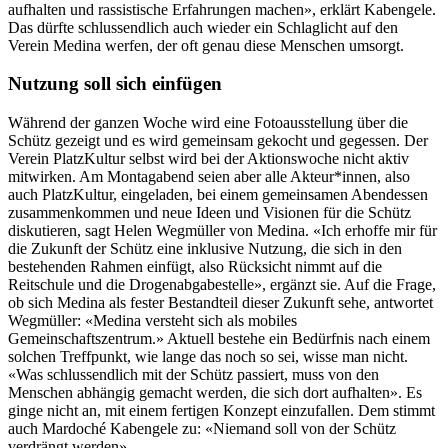
aufhalten und rassistische Erfahrungen machen», erklärt Kabengele.
Das dürfte schlussendlich auch wieder ein Schlaglicht auf den
Verein Medina werfen, der oft genau diese Menschen umsorgt.
Nutzung soll sich einfügen
Während der ganzen Woche wird eine Fotoausstellung über die
Schütz gezeigt und es wird gemeinsam gekocht und gegessen. Der
Verein PlatzKultur selbst wird bei der Aktionswoche nicht aktiv
mitwirken. Am Montagabend seien aber alle Akteur*innen, also
auch PlatzKultur, eingeladen, bei einem gemeinsamen Abendessen
zusammenkommen und neue Ideen und Visionen für die Schütz
diskutieren, sagt Helen Wegmüller von Medina. «Ich erhoffe mir für
die Zukunft der Schütz eine inklusive Nutzung, die sich in den
bestehenden Rahmen einfügt, also Rücksicht nimmt auf die
Reitschule und die Drogenabgabestelle», ergänzt sie. Auf die Frage,
ob sich Medina als fester Bestandteil dieser Zukunft sehe, antwortet
Wegmüller: «Medina versteht sich als mobiles
Gemeinschaftszentrum.» Aktuell bestehe ein Bedürfnis nach einem
solchen Treffpunkt, wie lange das noch so sei, wisse man nicht.
«Was schlussendlich mit der Schütz passiert, muss von den
Menschen abhängig gemacht werden, die sich dort aufhalten». Es
ginge nicht an, mit einem fertigen Konzept einzufallen. Dem stimmt
auch Mardoché Kabengele zu: «Niemand soll von der Schütz
verdrängt werden».