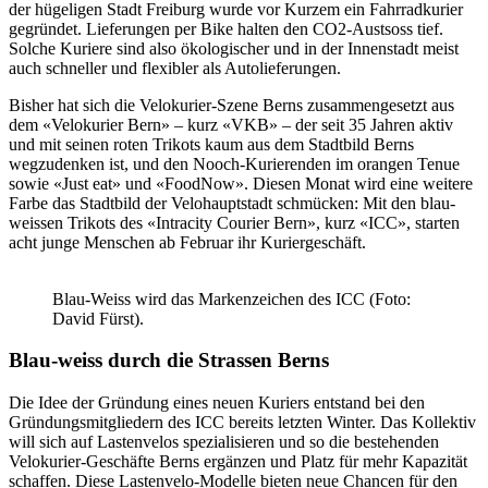
der hügeligen Stadt Freiburg wurde vor Kurzem ein Fahrradkurier
gegründet. Lieferungen per Bike halten den CO2-Austsoss tief.
Solche Kuriere sind also ökologischer und in der Innenstadt meist
auch schneller und flexibler als Autolieferungen.
Bisher hat sich die Velokurier-Szene Berns zusammengesetzt aus
dem «Velokurier Bern» – kurz «VKB» – der seit 35 Jahren aktiv
und mit seinen roten Trikots kaum aus dem Stadtbild Berns
wegzudenken ist, und den Nooch-Kurierenden im orangen Tenue
sowie «Just eat» und «FoodNow». Diesen Monat wird eine weitere
Farbe das Stadtbild der Velohauptstadt schmücken: Mit den blau-
weissen Trikots des «Intracity Courier Bern», kurz «ICC», starten
acht junge Menschen ab Februar ihr Kuriergeschäft.
Blau-Weiss wird das Markenzeichen des ICC (Foto:
David Fürst).
Blau-weiss durch die Strassen Berns
Die Idee der Gründung eines neuen Kuriers entstand bei den
Gründungsmitgliedern des ICC bereits letzten Winter. Das Kollektiv
will sich auf Lastenvelos spezialisieren und so die bestehenden
Velokurier-Geschäfte Berns ergänzen und Platz für mehr Kapazität
schaffen. Diese Lastenvelo-Modelle bieten neue Chancen für den