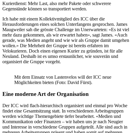
Kurierdienst: Mehr Last, also mehr Pakete oder schwerere
Gegenstände können so transportiert werden.
Ich habe mit einem Kollektivmitglied des ICC über die
Herausforderungen eines solchen Unterfangens gesprochen. James
Maugweiler sah die grösste Challenge im Unerwarteten: «Es ist viel
mehr dazu gekommen, als wir erwartet haben», sagt James. «Auch
gerade, was Medien angeht und wie wir als Gruppe damit umgehen
wollen.» Die Mehrheit der Gruppe ist bereits erfahren im
Velokurieren. Doch einen eigenen Kurier zu gründen, ist für alle
Neuland. Deshalb ist es umso erstaunlicher, wie souverän und
organisiert die Gruppe vorgeht.
Mit dem Einsatz von Lastenvelos will der ICC neue
Möglichkeiten bieten (Foto: David Fürst).
Eine moderne Art der Organisation
Der ICC wird flach-hierarchisch organisiert und einmal pro Woche
findet eine Gesamtsitzung statt. In verschiedenen Arbeitsgruppen
werden wichtige Themengebiete tiefer bearbeitet. «Medien und
Kommunikation oder Finanzen – wir haben uns je nach Neugier
und Interesse in verschiedene Gruppen aufgeteilt. Alle sind auch in
mehreren Arbeitsgruppen präsent und haben somit auf mehreren