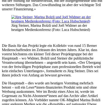
mit der Stiftung für Medienvielfalt, mit der Burgergemeinde und mit
weiteren Stiftungen. Das Crowdfunding ist aber der wichtigste Teil
unserer Finanzierung.»
Jürg Steiner, Marina Bolzli und Joël Widmer an der
heutigen Medienkonferenz (Foto: Luca Hubschmied)
Die Basis für das Projekt legte ein Kollektiv von rund 15 Berner
Medienschaffenden im Zeitraum des letzten Jahres. Klar ist, dass
vorerst höchstens ein kleiner Teil dieser Projektgruppe bei der
Hauptstadt – wo Widmer, Bolzli und Steiner die publizistische
Verantwortung übernehmen – angestellt sein kann. «Der Übergang
von der freiwilligen Projektphase zum professionellen Betrieb wird
kein einfaches Unterfangen», formulierte es Jürg Steiner. Dies sei
ihnen jedoch von Anfang an bewusst gewesen.
Die Hauptstadt – dies wurde am heutigen Vormittag mehrfach
betont – soll ein Leser*innen-finanziertes Produkt sein und ohne
Werbung auskommen. Wer im Besitz eines Abos ist, werde im
Gegensatz zu Nicht-Abonnent*innen auf das Archiv aller Artikel
zugeifen können. Als Vorbilder nannte OK-Mitglied Marina Bolzli
unter anderem Medien wie die «Republik» auf nationaler Ebene,