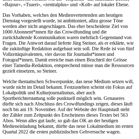
«Bajour», «Tsueri», «zentralplus» und «Kolt» auf lokaler Ebene.
Das Vorhaben, welches den Medienvertretenden am heutigen
Dienstag vorgestellt wurde, ist ambitioniert, allzu grosse Töne
werden aber nicht angeschlagen. Das eher bescheidene Ziel von
1000 Abonnent*innen für das Crowdfunding und die
zurückhaltende Kommunikation waren mehrfach Gegenstand von
Fragen. Die Antwort darauf lieferte Jürg Steiner, als er erklärte, wie
die zukünftige Redaktion aufgebaut sein soll. Die Rede ist von fünf
Vollzeitäquivalenten, vier davon für Journalist*innen und
Fotograf*innen. Damit erreiche man einen Bruchteil der Grösse
einer Tamedia-Redaktion, entsprechend müsse man die Ressourcen
gezielt einsetzen, so Steiner.
Welche thematischen Schwerpunkte, das neue Medium setzen will,
wurde nicht im Detail bekannt. Festzustehen scheint ein Fokus auf
Lokalpolitik und Kulturjournalismus, aber auch
Sportberichterstattung solle punktuell möglich sein. Genaueres
dürfte sich nach Abschluss des Crowdfundings zeigen, dieses läuft
noch bis am 19. November. Auf der Website der Hauptstadt steht
der Zähler zum Zeitpunkt des Erscheinens dieses Textes bei 563
Abos. Wenn alles gut laufe, so gab das OK an der heutigen
Medieneinladung bekannt, dürfte das neue Lokalmedium im ersten
Quartal 2022 die ersten publizistischen Gehversuche wagen.