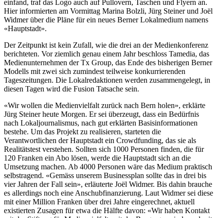
einfand, traf das Logo auch auf Pullovern, Taschen und Flyern an.
Hier informierten am Vormittag Marina Bolzli, Jürg Steiner und Joël
Widmer über die Pläne für ein neues Berner Lokalmedium namens
«Hauptstadt».
Der Zeitpunkt ist kein Zufall, wie die drei an der Medienkonferenz
berichteten. Vor ziemlich genau einem Jahr beschloss Tamedia, das
Medienunternehmen der Tx Group, das Ende des bisherigen Berner
Modells mit zwei sich zumindest teilweise konkurrierenden
Tageszeitungen. Die Lokalredaktionen werden zusammengelegt, in
diesen Tagen wird die Fusion Tatsache sein.
«Wir wollen die Medienvielfalt zurück nach Bern holen», erklärte
Jürg Steiner heute Morgen. Er sei überzeugt, dass ein Bedürfnis
nach Lokaljournalismus, nach gut erklärten Basisinformationen
bestehe. Um das Projekt zu realisieren, starteten die
Verantwortlichen der Hauptstadt ein Crowdfunding, das sie als
Realitätstest verstehen. Sollten sich 1000 Personen finden, die für
120 Franken ein Abo lösen, werde die Hauptstadt sich an die
Umsetzung machen. Ab 4000 Personen wäre das Medium praktisch
selbstragend. «Gemäss unserem Businessplan sollte das in drei bis
vier Jahren der Fall sein», erläuterte Joël Widmer. Bis dahin brauche
es allerdings noch eine Anschubfinanzierung. Laut Widmer sei diese
mit einer Million Franken über drei Jahre eingerechnet, aktuell
existierten Zusagen für etwa die Hälfte davon: «Wir haben Kontakt