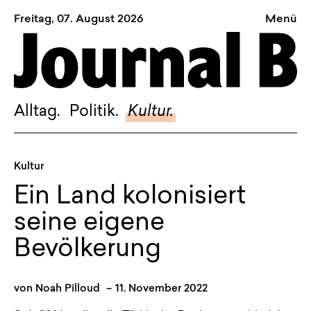
Freitag, 07. August 2026
Menü
Sagt, was Bern bewegt
Alltag.
Politik.
Alltag.
Politik.
Kultur.
Kultur.
Blog.
Kultur
Dossier.
Ein Land kolonisiert
Suche.
seine eigene
Bevölkerung
INSTAGRAM
FACEBOOK
von
Noah Pilloud
–
11. November 2022
BLUESKY