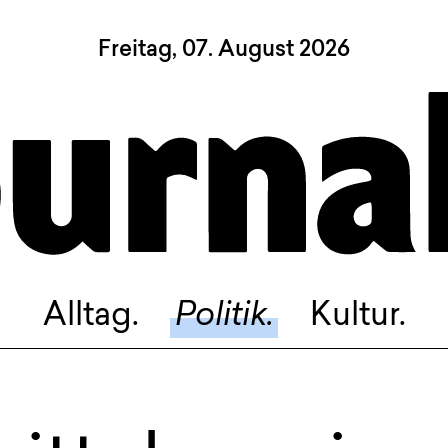
Freitag, 07. August 2026
Sagt, was Bern bewegt
Alltag.
Politik.
Kultur.
Blog.
Dossier.
Suche.
Alltag.
Politik.
Kultur.
INSTAGRAM
FACEBOOK
BLUESKY