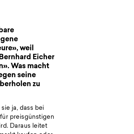
bare
agene
re», weil
 Bernhard Eicher
en». Was macht
gegen seine
überholen zu
sie ja, dass bei
für preisgünstigen
d. Daraus leitet