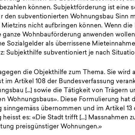
zahlen können. Subjektförderung ist eine so
r den subventionierten Wohnungsbau Sinn ma
 Mietzins nicht aufbringen können. Wenn die 
die ganze Wohnbauförderung anwenden wollen
che Sozialgelder als überrissene Mieteinnahme
z: Subjekthilfe subventioniert je nach Situati
t dagegen die Objekthilfe zum Thema. Sie wir
t im Artikel 108 der Bundesverfassung veran
ngsbau […] sowie die Tätigkeit von Trägern 
en Wohnungsbaus». Diese Formulierung hat d
g sinngemäss übernommen und im Artikel 13 
eisst es: «Die Stadt trifft […] Massnahmen z
ltung preisgünstiger Wohnungen.»