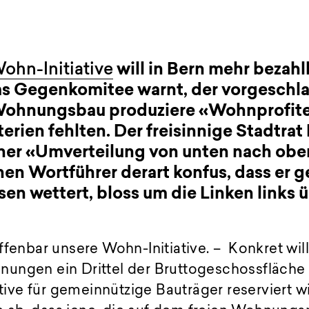
ohn-Initiative
will in Bern mehr bezahl
 Gegenkomitee warnt, der vorgeschl
Wohnungsbau produziere «Wohnprofiteu
erien fehlten. Der freisinnige Stadtrat
iner «Umverteilung von unten nach ob
hen Wortführer derart konfus, dass er 
sen wettert, bloss um die Linken links 
fenbar unsere Wohn-Initiative. – Konkret will 
ungen ein Drittel der Bruttogeschossfläche 
e für gemeinnützige Bauträger reserviert wir