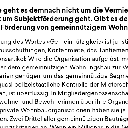
ive geht es demnach nicht um die Vermie
ht um Subjektförderung geht. Gibt es 
die Förderung von gemeinnützigem Woh
tung des Wortes «Gemeinnützigkeit» ist juristi
usschüttungen, Kostenmiete, das Tantiemen
onsartikel: Wird die Organisation aufgelöst, m
er dem gemeinnützigen Wohnungsbau zur Ver
terien genügen, um das gemeinnützige Segme
quasi polizeistaatliche Kontrolle der Mietersch
n, ist überflüssig. In Mitgliedergenossensch
ohner und Bewohnerinnen über ihre Organe m
s private Wohnbauorganisationen haben sie je
en. Zwei Drittel aller gemeinnützigen Bauträ
ungskriterien an. Wenn ein Millionär in die 