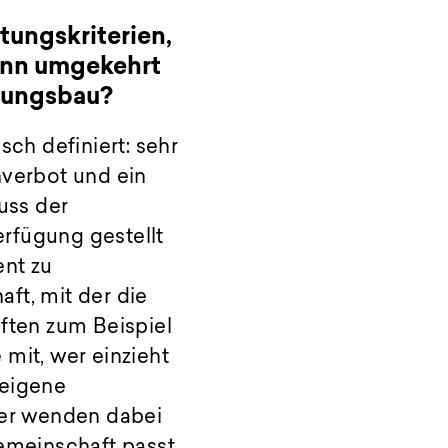
tungskriterien,
denn umgekehrt
nungsbau?
sch definiert: sehr
verbot und ein
uss der
fügung gestellt
nt zu
aft, mit der die
aften zum Beispiel
it, wer einzieht
 eigene
ger wenden dabei
Gemeinschaft passt