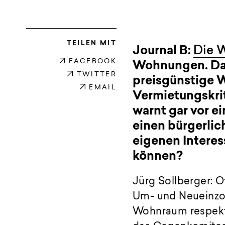
TEILEN MIT
Journal B:
Die W
FACEBOOK
Wohnungen. Das
TWITTER
preisgünstige 
EMAIL
Vermietungskrit
warnt gar vor e
einen bürgerlic
eigenen Interes
können?
Jürg Sollberger: Of
Um- und Neueinzon
Wohnraum respektiv