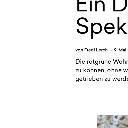
Ein D
Spek
von
Fredi Lerch
–
9. Mai
Die rotgrüne Wohn-
zu können, ohne w
getrieben zu werde