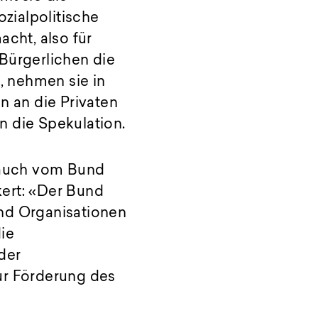
zialpolitische
cht, also für
Bürgerlichen die
, nehmen sie in
n an die Privaten
on die Spekulation.
d auch vom Bund
kert: «Der Bund
und Organisationen
ie
der
ur Förderung des