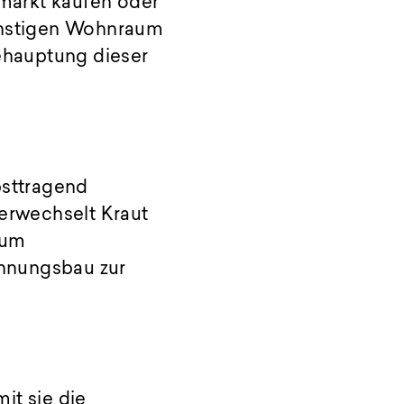
markt kaufen oder
günstigen Wohnraum
ehauptung dieser
bsttragend
verwechselt Kraut
 um
ohnungsbau zur
it sie die