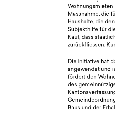
Wohnungsmieten be
Massnahme, die fü
Haushalte, die den
Subjekthilfe für 
Kauf, dass staatli
zurückfliessen. Kur
Die Initiative ha
angewendet und is
fördert den Wohnu
des gemeinnützig
Kantonsverfassun
Gemeindeordnung h
Baus und der Erha