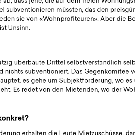
ab, dass jene, die auf dem freien Wohnungs
ttel subventionieren müssten, das den preis
den sie von «Wohnprofiteuren». Aber die B
st Unsinn.
zig überbaute Drittel selbstverständlich sel
ird nichts subventioniert. Das Gegenkomitee 
auptet, es gehe um Subjektförderung, wo es
eht. Es redet von den Mietenden, wo der W
konkret?
derung erhalten die Leute Mietzuschüsse, dam