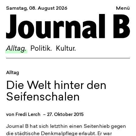
Samstag, 08. August 2026
Menü
Sagt, was Bern bewegt
Alltag.
Politik.
Alltag.
Politik.
Kultur.
Kultur.
Blog.
Alltag
Dossier.
Die Welt hinter den
Suche.
Seifenschalen
INSTAGRAM
von
Fredi Lerch
–
27. Oktober 2015
FACEBOOK
Journal B hat sich letzthin einen Seitenhieb gegen
BLUESKY
die städtische Denkmalpflege erlaubt. Er war