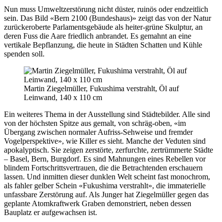
Nun muss Umweltzerstörung nicht düster, ruinös oder endzeitlich
sein. Das Bild «Bern 2100 (Bundeshaus)» zeigt das von der Natur
zurückeroberte Parlamentsgebäude als heiter-grüne Skulptur, an
deren Fuss die Aare friedlich anbrandet. Es gemahnt an eine
vertikale Bepflanzung, die heute in Städten Schatten und Kühle
spenden soll.
Martin Ziegelmüller, Fukushima verstrahlt, Öl auf
Leinwand, 140 x 110 cm
Ein weiteres Thema in der Ausstellung sind Städtebilder. Alle sind
von der höchsten Spitze aus gemalt, von schräg-oben, «im
Übergang zwischen normaler Aufriss-Sehweise und fremder
Vogelperspektive», wie Killer es sieht. Manche der Veduten sind
apokalyptisch. Sie zeigen zerstörte, zerfurchte, zertrümmerte Städte
– Basel, Bern, Burgdorf. Es sind Mahnungen eines Rebellen vor
blindem Fortschrittsvertrauen, die die Betrachtenden erschauern
lassen. Und inmitten dieser dunklen Welt scheint fast monochrom,
als fahler gelber Schein «Fukushima verstrahlt», die immaterielle
unfassbare Zerstörung auf. Als Junger hat Ziegelmüller gegen das
geplante Atomkraftwerk Graben demonstriert, neben dessen
Bauplatz er aufgewachsen ist.