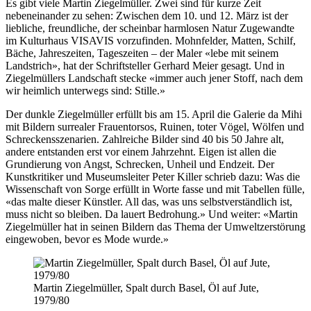
Es gibt viele Martin Ziegelmüller. Zwei sind für kurze Zeit
nebeneinander zu sehen: Zwischen dem 10. und 12. März ist der
liebliche, freundliche, der scheinbar harmlosen Natur Zugewandte
im Kulturhaus VISAVIS vorzufinden. Mohnfelder, Matten, Schilf,
Bäche, Jahreszeiten, Tageszeiten – der Maler «lebe mit seinem
Landstrich», hat der Schriftsteller Gerhard Meier gesagt. Und in
Ziegelmüllers Landschaft stecke «immer auch jener Stoff, nach dem
wir heimlich unterwegs sind: Stille.»
Der dunkle Ziegelmüller erfüllt bis am 15. April die Galerie da Mihi
mit Bildern surrealer Frauentorsos, Ruinen, toter Vögel, Wölfen und
Schreckensszenarien. Zahlreiche Bilder sind 40 bis 50 Jahre alt,
andere entstanden erst vor einem Jahrzehnt. Eigen ist allen die
Grundierung von Angst, Schrecken, Unheil und Endzeit. Der
Kunstkritiker und Museumsleiter Peter Killer schrieb dazu: Was die
Wissenschaft von Sorge erfüllt in Worte fasse und mit Tabellen fülle,
«das malte dieser Künstler. All das, was uns selbstverständlich ist,
muss nicht so bleiben. Da lauert Bedrohung.» Und weiter: «Martin
Ziegelmüller hat in seinen Bildern das Thema der Umweltzerstörung
eingewoben, bevor es Mode wurde.»
Martin Ziegelmüller, Spalt durch Basel, Öl auf Jute,
1979/80