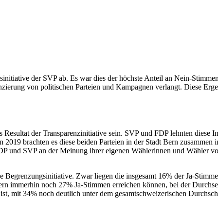
sinitiative der SVP ab. Es war dies der höchste Anteil an Nein-Stimm
zierung von politischen Parteien und Kampagnen verlangt. Diese Ergeb
s Resultat der Transparenzinitiative sein. SVP und FDP lehnten diese In
n 2019 brachten es diese beiden Parteien in der Stadt Bern zusammen
P und SVP an der Meinung ihrer eigenen Wählerinnen und Wähler vorbei 
 die Begrenzungsinitiative. Zwar liegen die insgesamt 16% der Ja-Stim
Bern immerhin noch 27% Ja-Stimmen erreichen können, bei der Durchsetz
 ist, mit 34% noch deutlich unter dem gesamtschweizerischen Durchschn