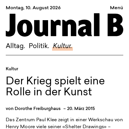
Montag, 10. August 2026
Menü
Sagt, was Bern bewegt
Alltag.
Politik.
Alltag.
Politik.
Kultur.
Kultur.
Blog.
Kultur
Dossier.
Der Krieg spielt eine
Suche.
Rolle in der Kunst
INSTAGRAM
von
Dorothe Freiburghaus
–
20. März 2015
FACEBOOK
Das Zentrum Paul Klee zeigt in einer Werkschau von
BLUESKY
Henry Moore viele seiner «Shelter Drawings» –