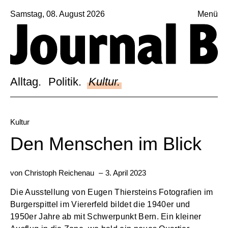
Samstag, 08. August 2026
Menü
Sagt, was Bern bewegt
Alltag.
Politik.
Alltag.
Politik.
Kultur.
Kultur.
Blog.
Kultur
Dossier.
Den Menschen im Blick
Suche.
von
Christoph Reichenau
–
3. April 2023
Die Ausstellung von Eugen Thiersteins Fotografien im
INSTAGRAM
Burgerspittel im Viererfeld bildet die 1940er und
FACEBOOK
1950er Jahre ab mit Schwerpunkt Bern. Ein kleiner
BLUESKY