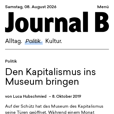
Samstag, 08. August 2026
Menü
Sagt, was Bern bewegt
Alltag.
Politik.
Politik.
Alltag.
Kultur.
Kultur.
Blog.
Politik
Dossier.
Den Kapitalismus ins
Suche.
Museum bringen
INSTAGRAM
von
Luca Hubschmied
–
8. Oktober 2019
FACEBOOK
Auf der Schütz hat das Museum des Kapitalismus
BLUESKY
seine Türen geöffnet. Während einem Monat