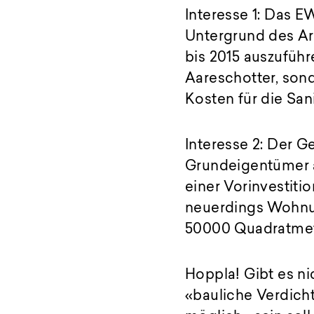
Interesse 1: Das 
Untergrund des Are
bis 2015 auszuführ
Aareschotter, sond
Kosten für die Sa
Interesse 2: Der G
Grundeigentümer a
einer Vorinvestiti
neuerdings Wohnun
50000 Quadratmete
Hoppla! Gibt es ni
«bauliche Verdich