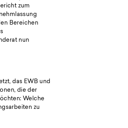
bericht zum
rnehmlassung
den Bereichen
as
nderat nun
setzt, das EWB und
onen, die der
möchten: Welche
ngsarbeiten zu