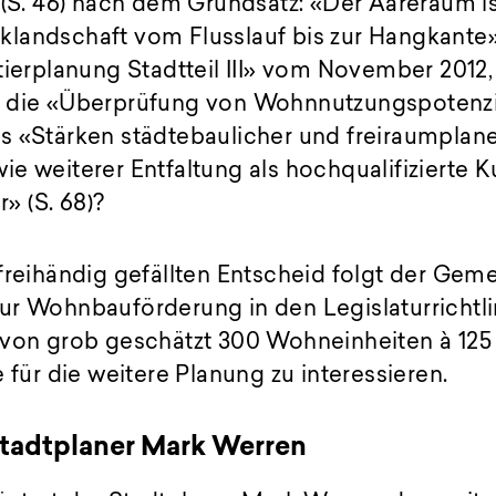
 (S. 46) nach dem Grundsatz: «Der Aareraum is
landschaft vom Flusslauf bis zur Hangkante» 
tierplanung Stadtteil III» vom November 2012
 die «Überprüfung von Wohnnutzungspotenzia
s «Stärken städtebaulicher und freiraumplane
e weiterer Entfaltung als hochqualifizierte K
r» (S. 68)?
freihändig gefällten Entscheid folgt der Gem
ur Wohnbauförderung in den Legislaturrichtli
 von grob geschätzt 300 Wohneinheiten à 125
 für die weitere Planung zu interessieren.
Stadtplaner Mark Werren