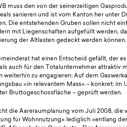
EWB muss den von der seinerzeitigen Gasprod
als sanieren und ist vom Kanton her unter Dr
en. Die entstehenden Gruben sollen nicht ein
ern mit Liegenschaften aufgefüllt werden, dam
nierung der Altlasten gedeckt werden können.
emeinderat hat einen Entscheid gefällt, der e
ls auch für den Totalunternehmer attraktiv m
on weiterhin zu engagieren: Auf dem Gaswerkar
gsbau «in relevantem Mass» – konkret: im 
r Bruttogeschossfläche – geprüft werden.
cht die Aareraumplanung vom Juli 2008, die v
tung für Wohnnutzung» lediglich «entlang der