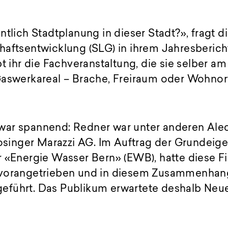
ntlich Stadtplanung in dieser Stadt?», fragt di
aftsentwicklung (SLG) in ihrem Jahresbericht
t ihr die Fachveranstaltung, die sie selber am 
Gaswerkareal – Brache, Freiraum oder Wohnor
ar spannend: Redner war unter anderen Alec
Losinger Marazzi AG. Im Auftrag der Grundeig
r «Energie Wasser Bern» (EWB), hatte diese F
vorangetrieben und in diesem Zusammenhang
führt. Das Publikum erwartete deshalb Neue