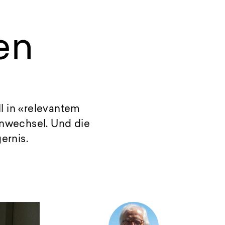
en
l in «relevantem
nwechsel. Und die
ernis.