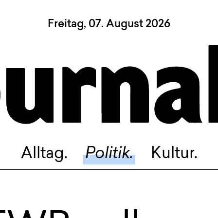
Freitag, 07. August 2026
Sagt, was Bern bewegt
Alltag.
Politik.
Kultur.
Blog.
Dossier.
Suche.
Alltag.
Politik.
Kultur.
INSTAGRAM
FACEBOOK
BLUESKY