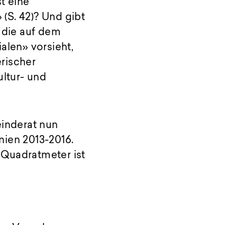
t eine
(S. 42)? Und gibt
, die auf dem
len» vorsieht,
rischer
ultur- und
einderat nun
nien 2013-2016.
 Quadratmeter ist