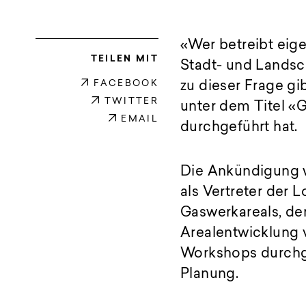
«Wer betreibt eige
TEILEN MIT
Stadt- und Landsch
FACEBOOK
zu dieser Frage gib
TWITTER
unter dem Titel «
EMAIL
durchgeführt hat.
Die Ankündigung w
als Vertreter der 
Gaswerkareals, de
Arealentwicklung 
Workshops durchge
Planung.