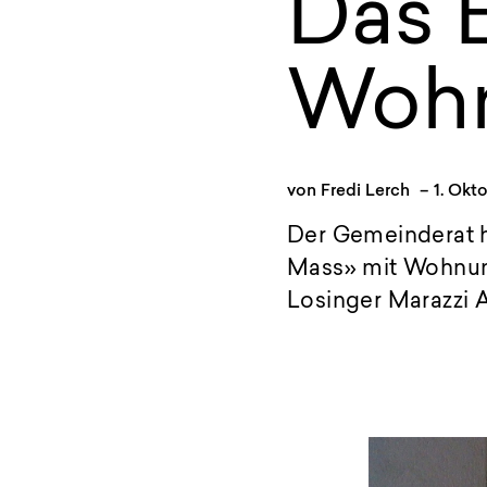
Das 
Wohn
von
Fredi Lerch
–
1. Okt
Der Gemeinderat h
Mass» mit Wohnung
Losinger Marazzi A