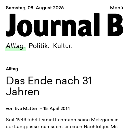
Samstag, 08. August 2026
Menü
Sagt, was Bern bewegt
Alltag.
Politik.
Alltag.
Politik.
Kultur.
Kultur.
Blog.
Alltag
Dossier.
Das Ende nach 31
Suche.
Jahren
INSTAGRAM
von
Eva Matter
–
15. April 2014
FACEBOOK
Seit 1983 führt Daniel Lehmann seine Metzgerei in
BLUESKY
der Länggasse; nun sucht er einen Nachfolger. Mit