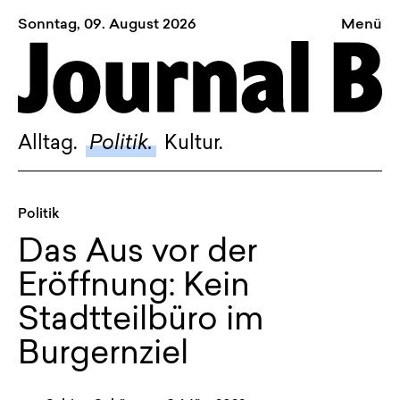
Sonntag, 09. August 2026
Menü
Sagt, was Bern bewegt
Alltag.
Politik.
Alltag.
Politik.
Kultur.
Kultur.
Blog.
Politik
Dossier.
Das Aus vor der
Suche.
Eröffnung: Kein
Stadtteilbüro im
INSTAGRAM
Burgernziel
FACEBOOK
BLUESKY