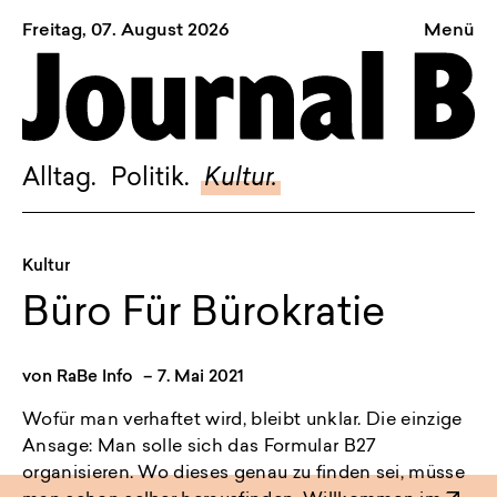
Freitag, 07. August 2026
Menü
Sagt, was Bern bewegt
Alltag.
Politik.
Alltag.
Politik.
Kultur.
Kultur.
Blog.
Kultur
Dossier.
Büro Für Bürokratie
Suche.
von
RaBe Info
–
7. Mai 2021
INSTAGRAM
Wofür man verhaftet wird, bleibt unklar. Die einzige
Ansage: Man solle sich das Formular B27
FACEBOOK
organisieren. Wo dieses genau zu finden sei, müsse
BLUESKY