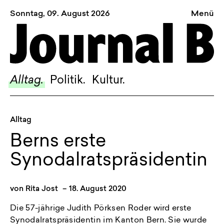
Sonntag, 09. August 2026
Menü
Sagt, was Bern bewegt
Alltag.
Politik.
Alltag.
Politik.
Kultur.
Kultur.
Blog.
Alltag
Dossier.
Berns erste
Suche.
Synodalratspräsidentin
INSTAGRAM
von
Rita Jost
–
18. August 2020
FACEBOOK
Die 57-jährige Judith Pörksen Roder wird erste
BLUESKY
Synodalratspräsidentin im Kanton Bern. Sie wurde