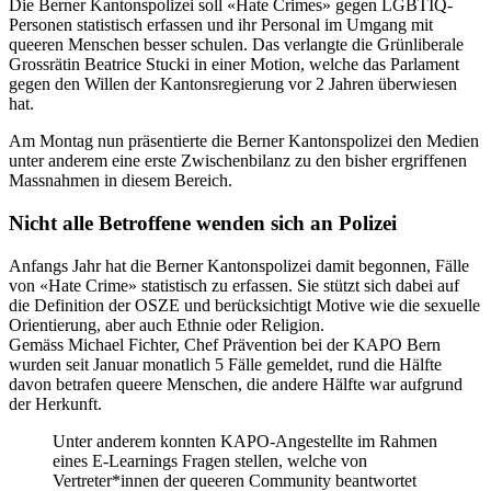
Die Berner Kantonspolizei soll «Hate Crimes» gegen LGBTIQ-
Personen statistisch erfassen und ihr Personal im Umgang mit
queeren Menschen besser schulen. Das verlangte die Grünliberale
Grossrätin Beatrice Stucki in einer Motion, welche das Parlament
gegen den Willen der Kantonsregierung vor 2 Jahren überwiesen
hat.
Am Montag nun präsentierte die Berner Kantonspolizei den Medien
unter anderem eine erste Zwischenbilanz zu den bisher ergriffenen
Massnahmen in diesem Bereich.
Nicht alle Betroffene wenden sich an Polizei
Anfangs Jahr hat die Berner Kantonspolizei damit begonnen, Fälle
von «Hate Crime» statistisch zu erfassen. Sie stützt sich dabei auf
die Definition der OSZE und berücksichtigt Motive wie die sexuelle
Orientierung, aber auch Ethnie oder Religion.
Gemäss Michael Fichter, Chef Prävention bei der KAPO Bern
wurden seit Januar monatlich 5 Fälle gemeldet, rund die Hälfte
davon betrafen queere Menschen, die andere Hälfte war aufgrund
der Herkunft.
Unter anderem konnten KAPO-Angestellte im Rahmen
eines E-Learnings Fragen stellen, welche von
Vertreter*innen der queeren Community beantwortet