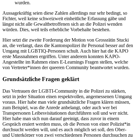
wurden.
Aussagekräftig seien diese Zahlen allerdings nur sehr bedingt, so
Fichter, weil keine schweizweit einheitliche Erfassung gäbe und
längst nicht alle Gewaltbetroffenen sich an die Polizei wenden
würden. Dies, weil teils erhebliche Vorbehalte bestehen.
Hier setzt die zweite Forderung der Motion von Grossrätin Stucki
an, die verlangt, dass die Kantonspolizei ihr Personal besser auf den
Umgang mit LGBTIQ-Personen schult. Auch hier hat die KAPO
erste Massnahmen ergriffen. Unter anderem konnten KAPO-
Angestellte im Rahmen eines E-Learnings Fragen stellen, welche
von Vertreter*innen der queeren Community beantwortet wurden.
Grundsätzliche Fragen geklärt
Das Vertrauen der LGBTI-Community in die Polizei zu stärken,
setzt in jeder Situation einen respektvollen, angemessenen Umgang
voraus. Hier habe man viele grundsätzliche Fragen klären müssen,
zum Beispiel, was die Anrede anbelangt, oder auch wer bei
Transpersonen Leibesvisitationen durchführen soll und wer nicht.
Hier habe man sich nun darauf geeinigt, dass zuvor in einem
Gespräch eruiert werden muss, ob die Person von einer Polizist*in
durchsucht werden will, und es auch möglich sei soll, den Ober-
und Unterkörper von zwei verschiedenen Personen durchsuchen zu